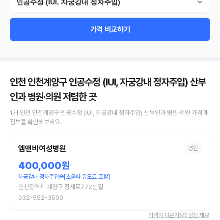
인공수정 (IUI, 자궁강내 정자주입)
가격 비교하기
인천 인천계양구 인공수정 (IUI, 자궁강내 정자주입) 산부
인과 병원·의원
저렴한 곳
1
개
인천 인천계양구
인공수정 (IUI, 자궁강내 정자주입)
산부인과 병원·의원
가격과
정보를 확인해보세요.
엠앤비여성병원
병원
400,000원
자궁강내 정자주입술[초음파 유도료 포함]
인천광역시 계양구 장제로772번길
032-552-3500
가격이 다른가요? 정정 제보