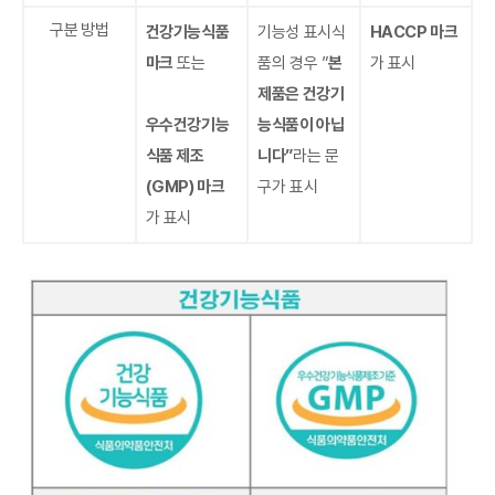
구분 방법
건강기능식품
기능성 표시식
HACCP 마크
마크
또는
품의 경우 ”
본
가 표시
제품은 건강기
우수건강기능
능식품이 아닙
식품 제조
니다”
라는 문
(GMP) 마크
구가 표시
가 표시