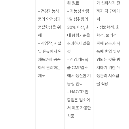
된 원료
가 섭취하기 전
- 건강기능식
- 기능성 함량
까지 각 단계에
품의 안전성과
1일 섭취량의
서
품질향상을 위
30% 이상, 최
- 생물학적, 화
해
대 함량기준을
학적, 물리적
- 작업장, 시설
초과하지 않을
위해 요소가 식
및 원료에서 완
것
품에 혼입 및오
제품까지 꼼꼼
- 건강기능식
염되는 것을 방
하게 관리하는
품 GMP업소
지하기 위한 위
제도
에서 생산한 기
생관리 시스템
능성 원료
을 적용
- HACCP 인
증받은 업소에
서 제조·가공한
식품