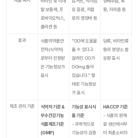
제품 예시
비타민 및 미네
요거트, 식이섬
양배추즙, 녹
랄 보충제, 프
유 음료, 저칼
용, 자라즙 등
로바이오틱스,
로리 영양바 등
콜라겐 등
효과
식품의약품안
“OO에 도움을
당류, 비타민류
전처(식약처)
줄 수 있다고
등의 영양소 함
로부터 인정받
알려진 OO가
유량 표시
은 기능정보가
OOmg 들어
표시
있습니다.” 형
태로 기능정보
가 표시
제조 관리 기준
식약처 기준 &
기능성 표시식
HACCP 기준
우수건강기능
품 기준
- 식품의 원재
식품제조기준
- 과학적으로
료 생산에서부
(GMP)
기능성이 검증
터 최종소비자