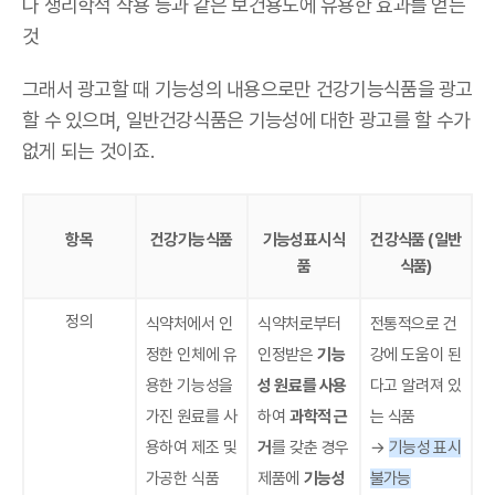
나 생리학적 작용 등과 같은 보건용도에 유용한 효과를 얻는
것
그래서 광고할 때 기능성의 내용으로만 건강기능식품을 광고
할 수 있으며, 일반건강식품은 기능성에 대한 광고를 할 수가
없게 되는 것이죠.
항목
건강기능식품
기능성표시식
건강식품 (일반
품
식품)
정의
식약처에서 인
식약처로부터
전통적으로 건
정한 인체에 유
인정받은
기능
강에 도움이 된
용한 기능성을
성 원료를 사용
다고 알려져 있
가진 원료를 사
하여
과학적 근
는 식품
용하여 제조 및
거
를 갖춘 경우
→
기능성 표시
가공한 식품
제품에
기능성
불가능