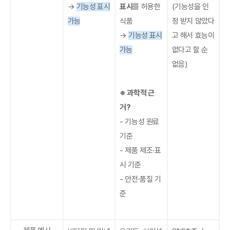
→
기능성 표시
표시
를 허용한
(기능성을 인
가능
식품
정 받지 않았다
→
기능성 표시
고 해서 효능이
가능
없다고 할 순
없음)
※ 과학적 근
거?
- 기능성 원료
기준
- 제품 제조·표
시 기준
- 안전·품질 기
준