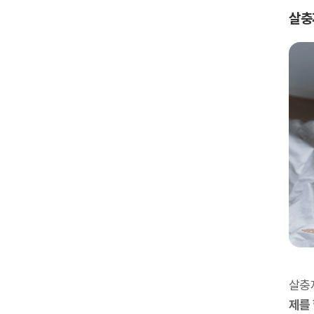
살충
살충
제를