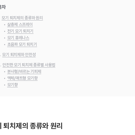
목차
.
모기 퇴치제의 종류와 원리
•
살충제 스프레이
•
전기 모기 퇴치기
•
모기 휴레나스
•
초음파 모기 퇴치기
.
모기 퇴치제와 안전성
.
안전한 모기 퇴치제 종류별 사용법
•
분사형/바르는 기피제
•
액체/매트형 모기향
•
모기향
 퇴치제의 종류와 원리