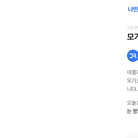
건강꿀
모
여름
모기
니다.
오늘
는 