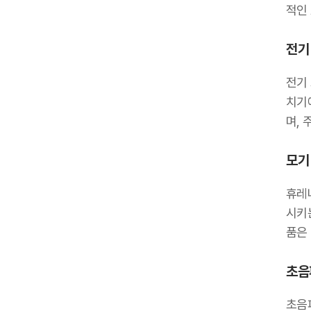
적인
전기
전기
치기
며, 
모기
휴레
시키는
품은
초음
초음