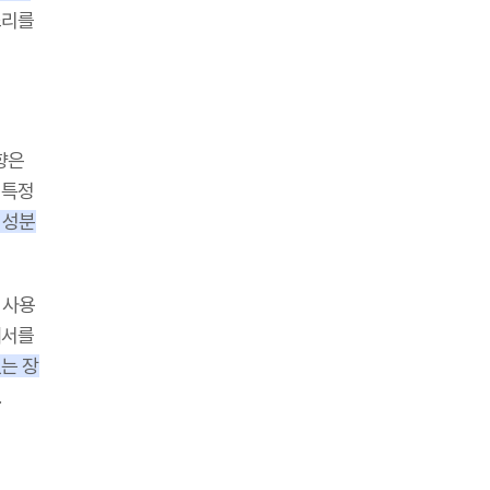
소리를
향은
 특정
 성분
 사용
내서를
는 장
.