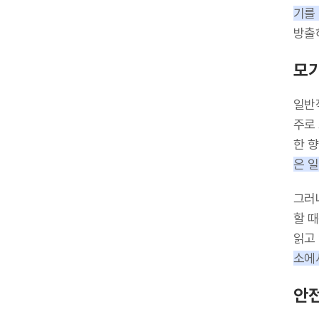
기를
방출
모기
일반
주로
한 
은 
그러
할 
읽고
소에
안전