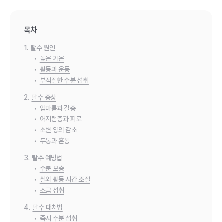
목차
1.
탈수 원인
•
높은 기온
•
활동과 운동
•
부적절한 수분 섭취
2.
탈수 증상
•
입마름과 갈증
•
어지럼증과 피로
•
소변 양의 감소
•
두통과 혼동
3.
탈수 예방법
•
수분 보충
•
실외 활동 시간 조절
•
소금 섭취
4.
탈수 대처법
•
즉시 수분 섭취