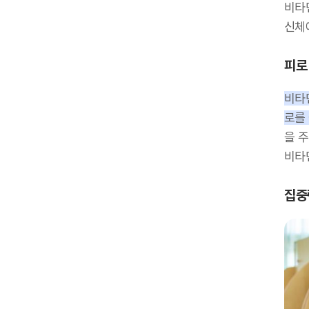
비타민
신체
피로
비타
로를
을 
비타
집중