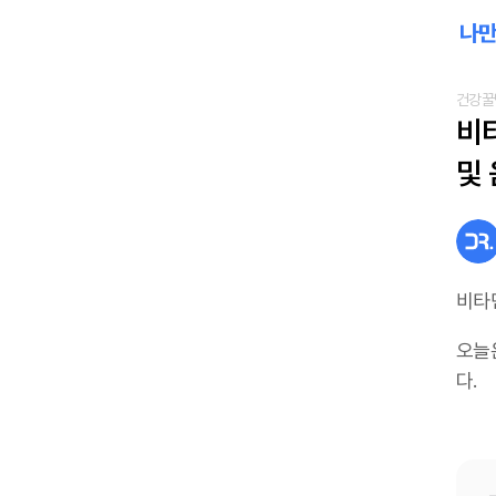
건강꿀
비타
및
비타
오늘
다.