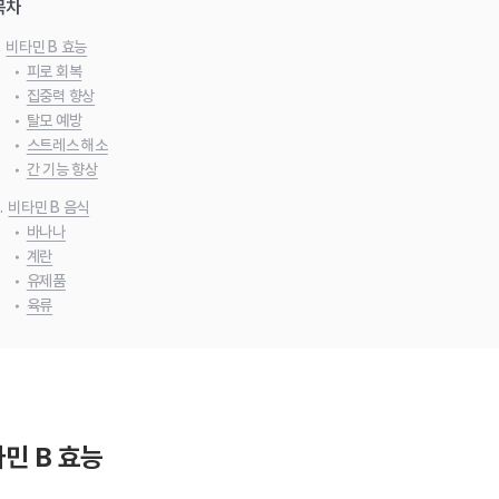
목차
.
비타민 B 효능
•
피로 회복
•
집중력 향상
•
탈모 예방
•
스트레스 해소
•
간 기능 향상
.
비타민 B 음식
•
바나나
•
계란
•
유제품
•
육류
민 B 효능