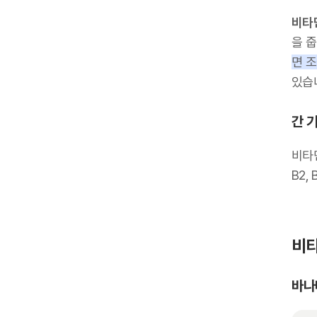
비타
을 
면 
있습
간 
비타민
B2,
비타
바나