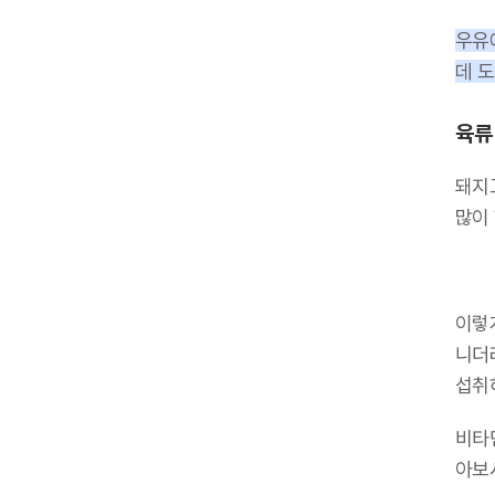
우유
데 도
육류
돼지
많이
이렇
니더
섭취
비타
아보