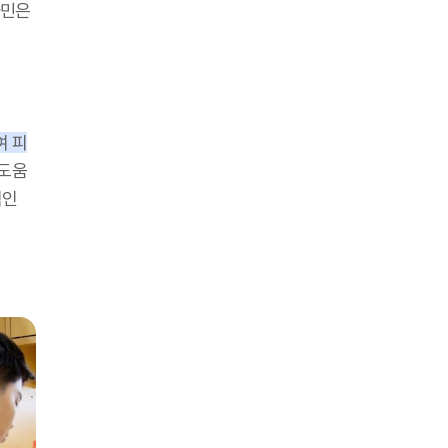
타민은
여 피
 도움
적인