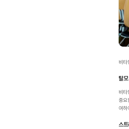
비타
탈모
비타
중요한
여하여
스트