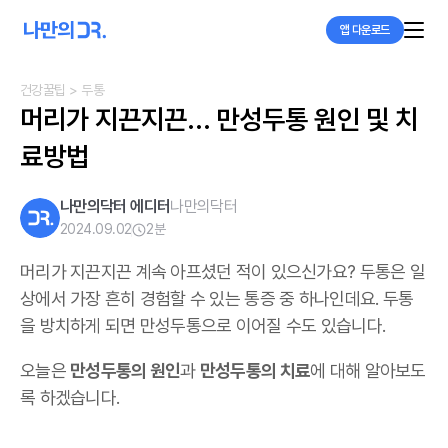
앱 다운로드
건강꿀팁
> 두통
머리가 지끈지끈... 만성두통 원인 및 치
료방법
나만의닥터 에디터
나만의닥터
2024.09.02
2
분
머리가 지끈지끈 계속 아프셨던 적이 있으신가요? 두통은 일
상에서 가장 흔히 경험할 수 있는 통증 중 하나인데요. 두통
을 방치하게 되면 만성두통으로 이어질 수도 있습니다.
오늘은
만성두통의 원인
과
만성두통의 치료
에 대해 알아보도
록 하겠습니다.