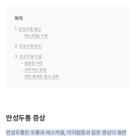
목차
1.
만성두통 증상
•
메스꺼움/ 구토
2.
만성두통 원인
3.
만성두통 치료
•
충분한 수면
•
규칙적인 운동
•
영양 풍부한 음식 섭취
만성두통 증상
만성두통은 두통과 메스꺼움, 어지럼증과 같은 증상이 동반