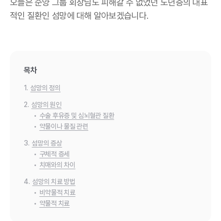
오늘은 순양 그룹 회장님도 피해갈 수 없었던 노년층의 대표
적인 질환인 섬망에 대해 알아보겠습니다.
목차
1.
섬망의 정의
2.
섬망의 원인
•
수술 후유증 및 심뇌혈관 질환
•
약물이나 물질 관련
3.
섬망의 증상
•
구체적 증세
•
치매와의 차이
4.
섬망의 치료 방법
•
비약물적 치료
•
약물적 치료