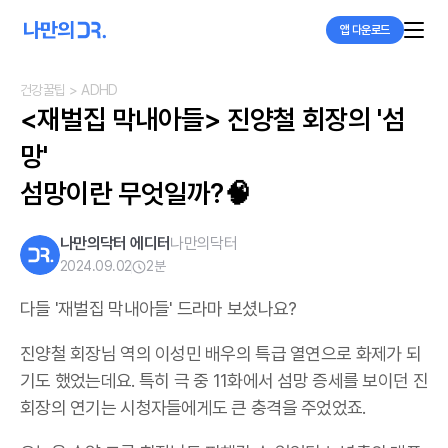
앱 다운로드
건강꿀팁
> ADHD
<재벌집 막내아들> 진양철 회장의 '섬
망'

섬망이란 무엇일까?🧠
나만의닥터 에디터
나만의닥터
2024.09.02
2
분
다들 '재벌집 막내아들' 드라마 보셨나요?
진양철 회장님 역의 이성민 배우의 특급 열연으로 화제가 되
기도 했었는데요. 특히 극 중 11화에서 섬망 증세를 보이던 진
회장의 연기는 시청자들에게도 큰 충격을 주었었죠.