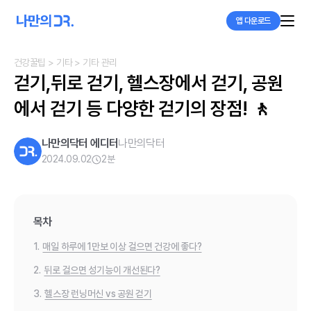
앱 다운로드
건강꿀팁
> 기타
> 기타 관리
걷기,뒤로 걷기, 헬스장에서 걷기, 공원
에서 걷기 등 다양한 걷기의 장점! 🚶
나만의닥터 에디터
나만의닥터
2024.09.02
2
분
목차
1.
매일 하루에 1만보 이상 걸으면 건강에 좋다?
2.
뒤로 걸으면 성기능이 개선된다?
3.
헬스장 런닝머신 vs 공원 걷기