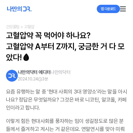
앱 다운로드
건강꿀팁
> 고혈압
고혈압약 꼭 먹어야 하나요?

고혈압약 A부터 Z까지, 궁금한 거 다 모
았다!🩸
나만의닥터 에디터
나만의닥터
2024.10.24
3
분
요즘 유행하는 말 중 '현대 사회의 3대 영양소'라는 말을 아시
나요? 정답은 무엇일까요? 그것은 바로 니코틴, 알코올, 카페
인이라고 합니다.
이렇게 힘든 현대사회를 풍자하는 밈이 생길정도로 많은 분
들께서 즐겨하고 계시는 거 같은데요. 연말연시를 맞아 미뤄