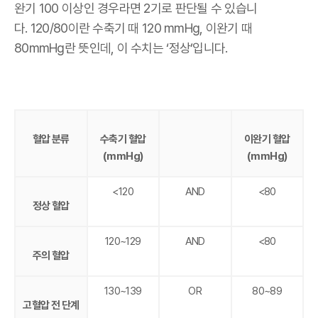
완기 100 이상인 경우라면 2기로 판단될 수 있습니
다. 120/80이란 수축기 때 120 mmHg, 이완기 때
80mmHg란 뜻인데, 이 수치는 ‘정상’입니다.
혈압 분류
수축기 혈압
이완기 혈압
(mmHg)
(mmHg)
<120
AND
<80
정상 혈압
120~129
AND
<80
주의 혈압
130~139
OR
80~89
고혈압 전 단계