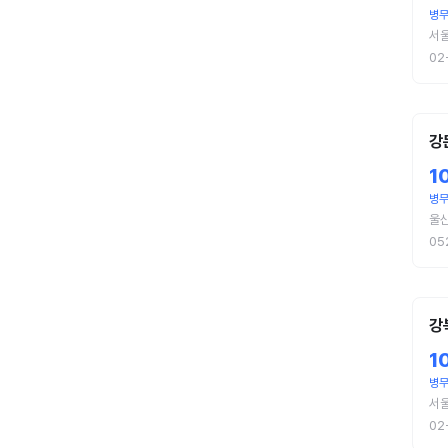
병
서
02
강
1
병
울
05
강
1
병
서
02