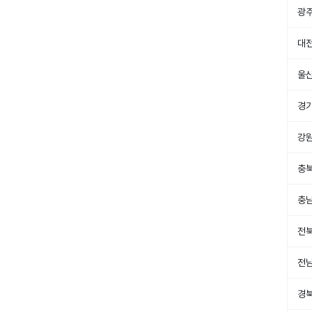
광
대
울
경
강
충
충
전
전
경