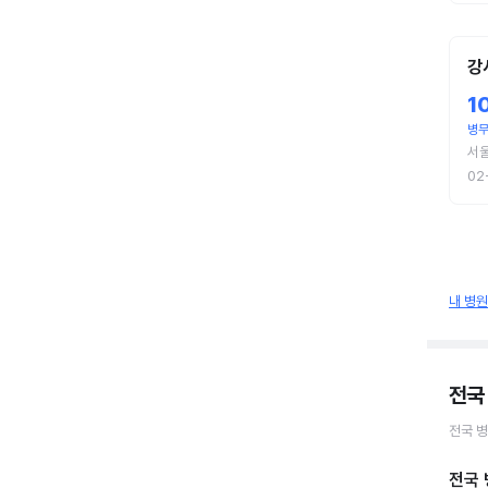
강
1
병
서
02
내 병
전국
전국
병
전국