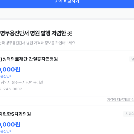
가격 비교하기
 병무용진단서 병원 발행
저렴한 곳
전국
병무용진단서
병원
가격과 정보를 확인해보세요.
의)성덕의료재단 간절곶자연병원
0,000원
무용진단서
산광역시 울주군 서생면 용리길
2-246-0002
가격이 다른가요? 
지런한S치과의원
치과
0,000원
무용진단서