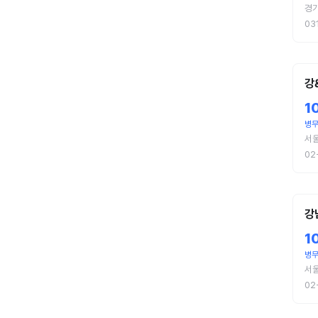
경
03
강
1
병
서
02
강
1
병
서
02