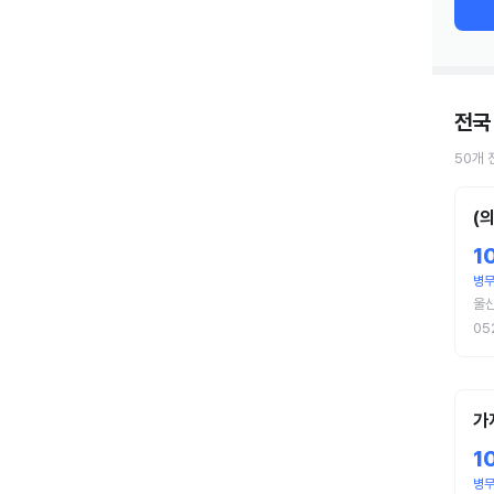
전국
50
개
(
1
병
울
05
가
1
병