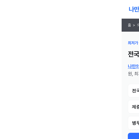
홈
>
최저가 
전국
나만
원, 
전
제
병