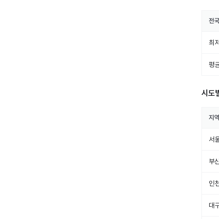
전
최저
평균
시도
지
서
부
인
대