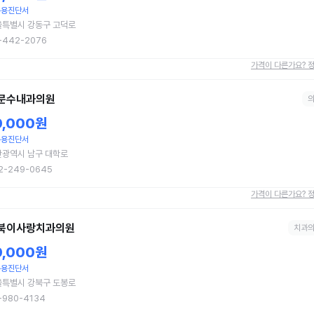
무용진단서
울특별시 강동구 고덕로
-442-2076
가격이 다른가요? 
문수내과의원
0,000원
무용진단서
산광역시 남구 대학로
2-249-0645
가격이 다른가요? 
북이사랑치과의원
치과
0,000원
무용진단서
울특별시 강북구 도봉로
-980-4134