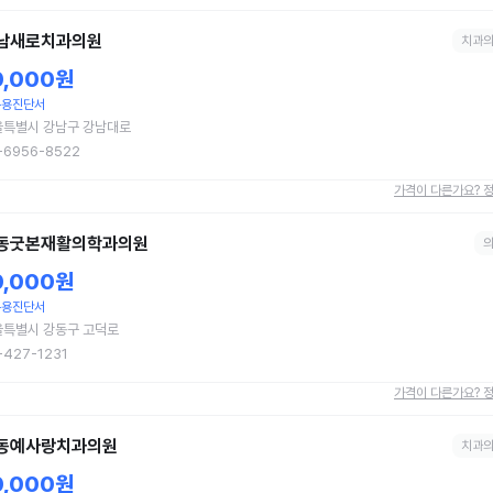
남새로치과의원
치과
0,000원
무용진단서
울특별시 강남구 강남대로
-6956-8522
가격이 다른가요? 
동굿본재활의학과의원
0,000원
무용진단서
울특별시 강동구 고덕로
-427-1231
가격이 다른가요? 
동예사랑치과의원
치과
0,000원