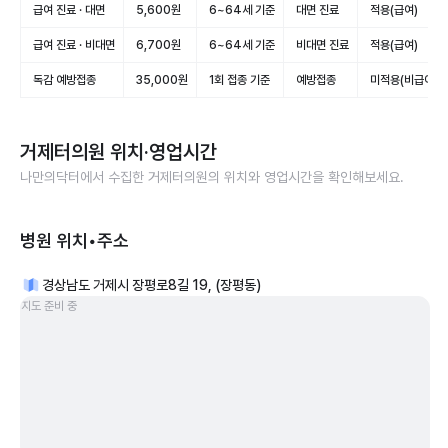
급여 진료 · 대면
5,600원
6~64세 기준
대면 진료
적용(급여)
급여 진료 · 비대면
6,700원
6~64세 기준
비대면 진료
적용(급여)
독감 예방접종
35,000원
1회 접종 기준
예방접종
미적용(비급여)
거제터의원
위치·영업시간
나만의닥터에서 수집한
거제터의원
의 위치와 영업시간을 확인해보세요.
병원 위치•주소
경상남도 거제시 장평로8길 19, (장평동)
지도 준비 중