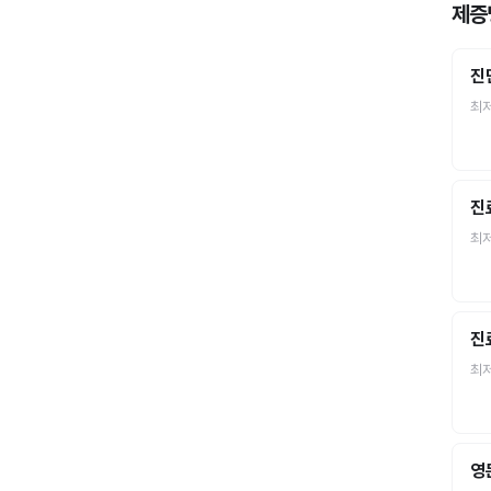
제증
진
최
진
최
진
최
영