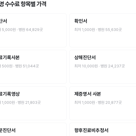
명 수수료
항목별 가격
단서
확인서
저
5,000원
· 병원
64,829
곳
최저
1,000원
· 병원
55,630
곳
료기록사본
상해진단서
저
500원
· 병원
51,044
곳
최저
10,000원
· 병원
24,237
곳
료기록영상
제증명서 사본
저
1,000원
· 병원
21,803
곳
최저
1,000원
· 병원
20,877
곳
문진단서
향후진료비추정서