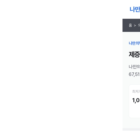
홈
>
나만의닥
제증
나만의
67,
최저
1,