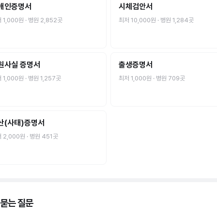
애인증명서
시체검안서
저
1,000원
· 병원
2,852
곳
최저
10,000원
· 병원
1,284
곳
원사실 증명서
출생증명서
저
1,000원
· 병원
1,257
곳
최저
1,000원
· 병원
709
곳
산(사태)증명서
저
2,000원
· 병원
451
곳
 묻는 질문