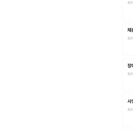
최
채
최
장
최
사
최