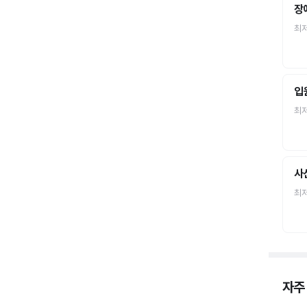
장
최
입
최
사
최
자주