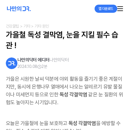
앱 다운로드
건강꿀팁
> 기타
> 기타 원인
가을철 독성 결막염, 눈을 지킬 필수 습
관 !
나만의닥터 에디터
나만의닥터
2024.10.08
2
분
가을은 시원한 날씨 덕분에 야외 활동을 즐기기 좋은 계절이
지만, 동시에 은행나무 열매에서 나오는 알레르기 유발 물질
이나 미세먼지 등으로 인한
독성 각결막염
같은 눈 질환의 위
험도 높아지는 시기입니다.
오늘은 가을철에 눈을 보호하고
독성 각결막염
을 예방할 수