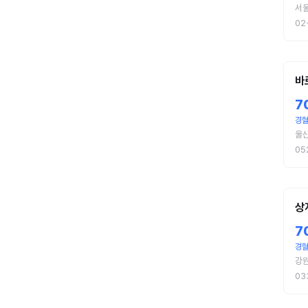
서
02
바
7
경
울
05
상
7
경
강
03