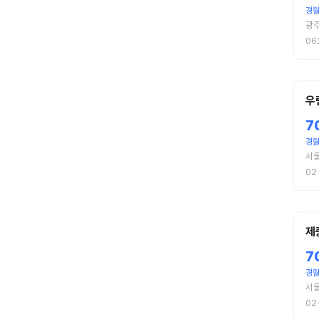
경
광
06
우
7
경
서
02
제
7
경
서
02