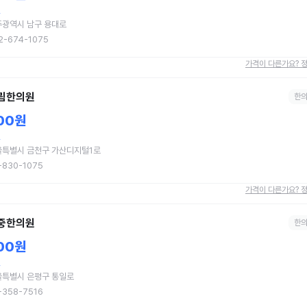
혈
주광역시 남구 용대로
2-674-1075
가격이 다른가요? 
림한의원
한
00원
혈
울특별시 금천구 가산디지털1로
-830-1075
가격이 다른가요? 
중한의원
한
00원
혈
울특별시 은평구 통일로
-358-7516