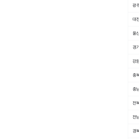
광
대
울
경
강
충
충
전
전
경