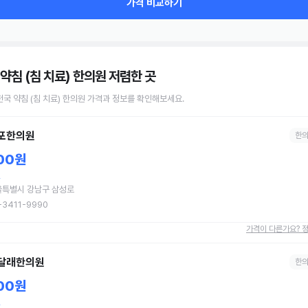
가격 비교하기
약침 (침 치료) 한의원
저렴한 곳
전국
약침 (침 치료)
한의원
가격과 정보를 확인해보세요.
포한의원
한
00원
혈
울특별시 강남구 삼성로
-3411-9990
가격이 다른가요? 
달래한의원
한
00원
혈