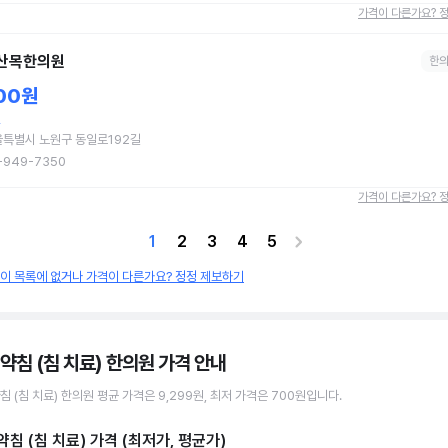
가격이 다른가요? 
산목한의원
한
00원
혈
특별시 노원구 동일로192길
-949-7350
가격이 다른가요? 
1
2
3
4
5
원이 목록에 없거나 가격이 다른가요? 정정 제보하기
약침 (침 치료) 한의원
가격 안내
침 (침 치료)
한의원
평균 가격은
9,299원
, 최저 가격은
700원
입니다.
약침 (침 치료)
가격 (최저가, 평균가)