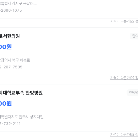
울특별시 강서구 곰달래로
-2690-1075
가격이 다른가요? 
로서한의원
한
00원
혈
산광역시 북구 화봉로
2-287-7535
가격이 다른가요? 
지대학교부속 한방병원
한방
00원
혈
원특별자치도 원주시 상지대길
3-732-2111
가격이 다른가요? 