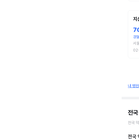
지
7
경
서울
02
내 병
전국 
전국
약
전국 