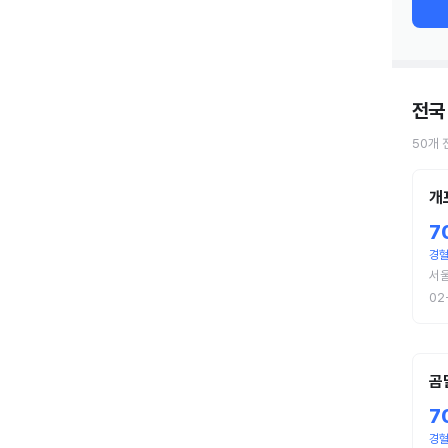
전국 
50
개
개
7
경
서
02
곰
7
경