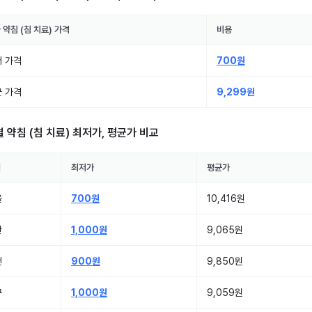
국
약침 (침 치료)
가격
비용
 가격
700원
 가격
9,299원
별
약침 (침 치료)
최저가, 평균가 비교
역
최저가
평균가
울
700원
10,416원
산
1,000원
9,065원
천
900원
9,850원
구
1,000원
9,059원