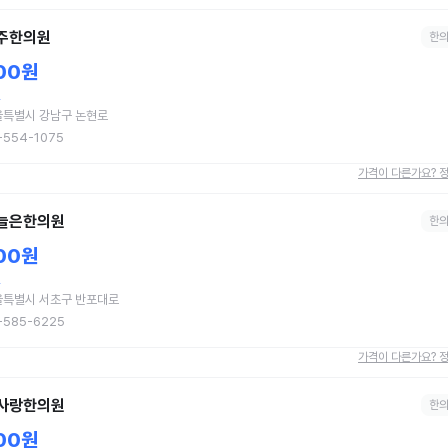
주한의원
한
00원
혈
울특별시 강남구 논현로
-554-1075
가격이 다른가요? 
늘은한의원
한
00원
혈
울특별시 서초구 반포대로
-585-6225
가격이 다른가요? 
사랑한의원
한
00원