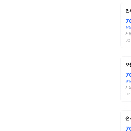
언
7
경
서
02
오
7
경
서
02
온
7