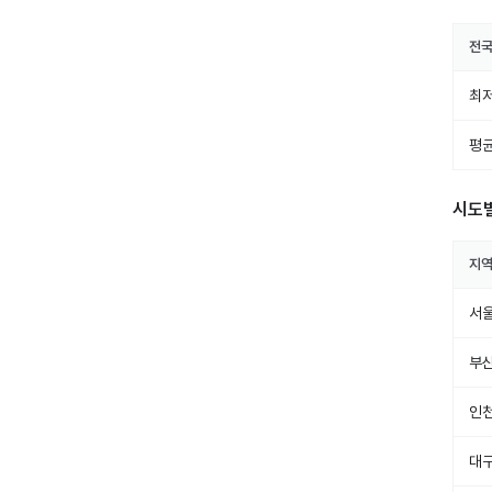
전
최저
평균
시도
지
서
부
인
대