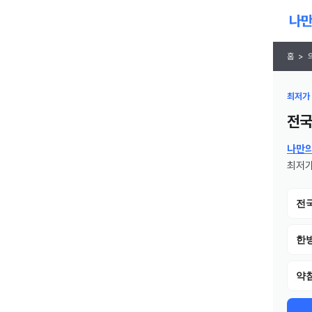
홈
>
최저가 
전국
나만
최저가
전
한
약침