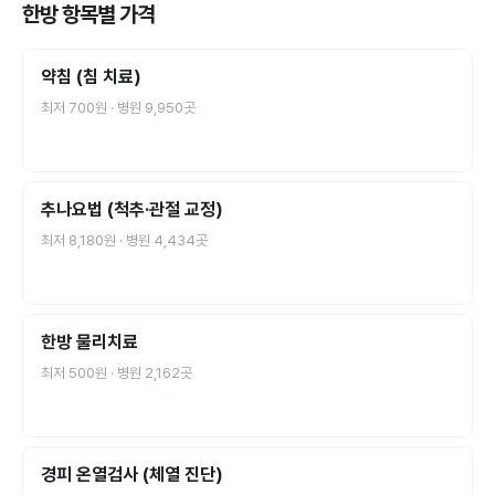
한방
항목별 가격
약침 (침 치료)
최저
700원
· 병원
9,950
곳
추나요법 (척추·관절 교정)
최저
8,180원
· 병원
4,434
곳
한방 물리치료
최저
500원
· 병원
2,162
곳
경피 온열검사 (체열 진단)