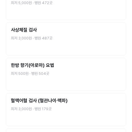
최저
5,000원
· 병원
472
곳
사상체질 검사
최저
3,000원
· 병원
487
곳
한방 향기(아로마) 요법
최저
500원
· 병원
504
곳
혈맥어혈 검사 (혈관나이·맥파)
최저
3,000원
· 병원
179
곳