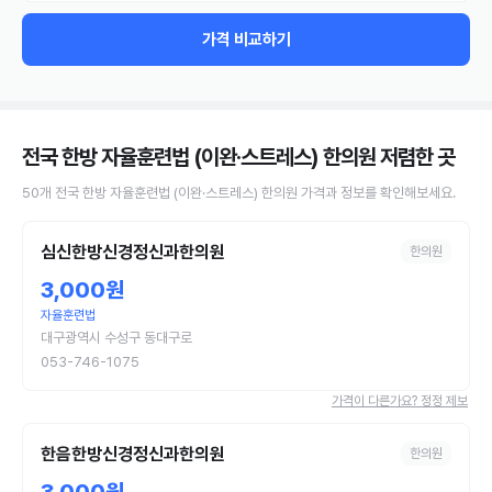
가격 비교하기
전국 한방 자율훈련법 (이완·스트레스) 한의원
저렴한 곳
50
개
전국
한방 자율훈련법 (이완·스트레스)
한의원
가격과 정보를 확인해보세요.
심신한방신경정신과한의원
한의원
3,000원
자율훈련법
대구광역시 수성구 동대구로
053-746-1075
가격이 다른가요? 정정 제보
한음한방신경정신과한의원
한의원