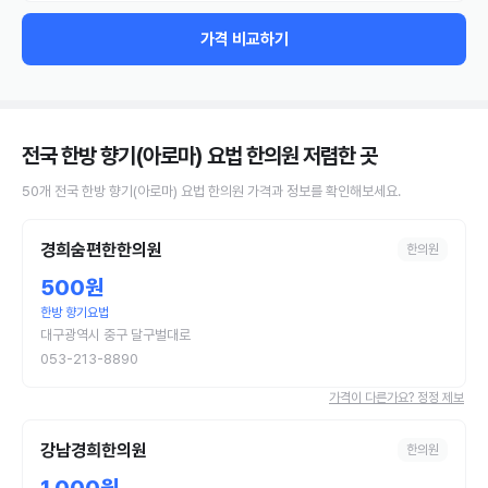
가격 비교하기
전국 한방 향기(아로마) 요법 한의원
저렴한 곳
50
개
전국
한방 향기(아로마) 요법
한의원
가격과 정보를 확인해보세요.
경희숨편한한의원
한의원
500원
한방 향기요법
대구광역시 중구 달구벌대로
053-213-8890
가격이 다른가요? 정정 제보
강남경희한의원
한의원