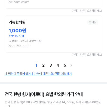
02-562-6562
가격이 다른가요? 정정 제보
리뉴한의원
한의원
1,000원
한방 향기요법
경상북도 경산시 대학로8길
053-710-6656
가격이 다른가요? 정정 제보
1
2
3
4
5
내 병원이 목록에 없거나 가격이 다른가요? 정정 제보하기
전국 한방 향기(아로마) 요법 한의원
가격 안내
전국
한방 향기(아로마) 요법
한의원
평균 가격은
14,779원
, 최저 가격은
500원
입
니다.