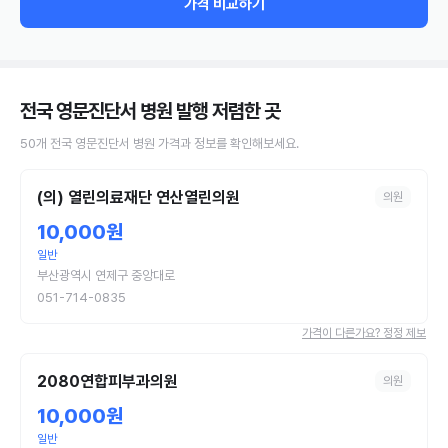
가격 비교하기
전국 영문진단서 병원 발행
저렴한 곳
50
개
전국
영문진단서
병원
가격과 정보를 확인해보세요.
(의) 열린의료재단 연산열린의원
의원
10,000원
일반
부산광역시 연제구 중앙대로
051-714-0835
가격이 다른가요? 정정 제보
2080연합피부과의원
의원
10,000원
일반