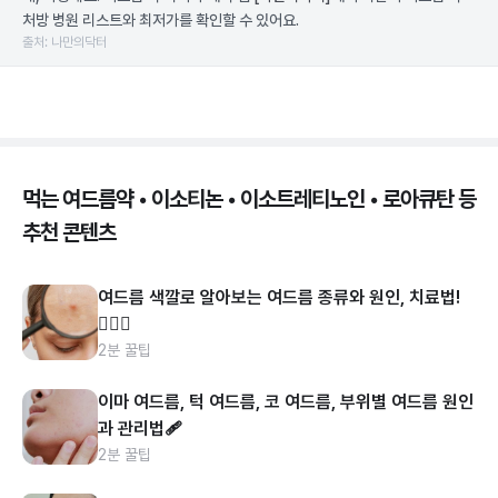
처방 병원 리스트와 최저가를 확인할 수 있어요.
출처: 나만의닥터
먹는 여드름약 • 이소티논 • 이소트레티노인 • 로아큐탄 등
추천 콘텐츠
여드름 색깔로 알아보는 여드름 종류와 원인, 치료법!
👩🏻‍⚕️
2분 꿀팁
이마 여드름, 턱 여드름, 코 여드름, 부위별 여드름 원인
과 관리법🩹
2분 꿀팁