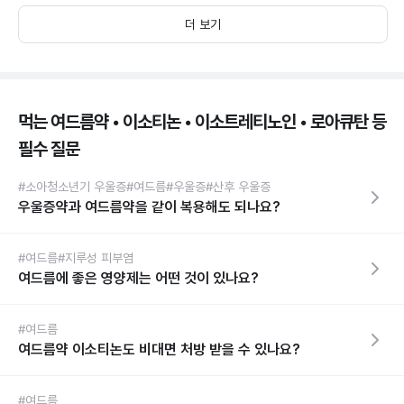
더 보기
먹는 여드름약 • 이소티논 • 이소트레티노인 • 로아큐탄 등
필수 질문
#소아청소년기 우울증
#여드름
#우울증
#산후 우울증
우울증약과 여드름약을 같이 복용해도 되나요?
#여드름
#지루성 피부염
여드름에 좋은 영양제는 어떤 것이 있나요?
#여드름
여드름약 이소티논도 비대면 처방 받을 수 있나요?
#여드름