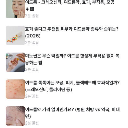
여드름 - 크레오신티, 여드름약, 효과, 부작용, 모공
👧🏻
2분 꿀팁
효과 좋다고 추천된 피부과 여드름약 종류와 순위는?
(2026)
2분 꿀팁
미노씬은 무슨 약일까? 여드름 항생제 부작용 없이 복
용하는 법
3분 꿀팁
여드름 톡톡이는 모공, 피지, 블랙헤드에 효과적일까?
(크레오신티, 클리어틴 등)
3분 꿀팁
여드름약 가격 얼마인가요? (병원 처방 vs 약국, 비대
면)
3분 꿀팁