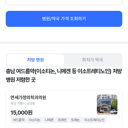
병원/약국 가격 조회하기
처방 병원
최저가 약국
충남 여드름약(이소티논, 니메겐 등 이소트레티노인) 처방
병원 저렴한 곳
연세가정의학과의원
충남 계룡시 금암동
15,000원
여드름약
이소티논
니메겐
트레인
트레논
이소트레티노인