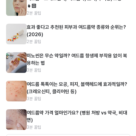
👧🏻
2분 꿀팁
효과 좋다고 추천된 피부과 여드름약 종류와 순위는?
(2026)
2분 꿀팁
미노씬은 무슨 약일까? 여드름 항생제 부작용 없이 복
용하는 법
3분 꿀팁
여드름 톡톡이는 모공, 피지, 블랙헤드에 효과적일까?
(크레오신티, 클리어틴 등)
3분 꿀팁
여드름약 가격 얼마인가요? (병원 처방 vs 약국, 비대
면)
3분 꿀팁