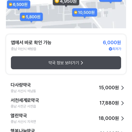
앱에서 바로 확인 가능
6,000원
충남 아산시 배방읍
최저가
약국 정보 보러가기
다사랑약국
15,000원
충남 서산시 석남동
서천세계로약국
17,880원
충남 서천군 서천읍
열린약국
18,000원
충남 서산시 지곡면
행복나눔약국