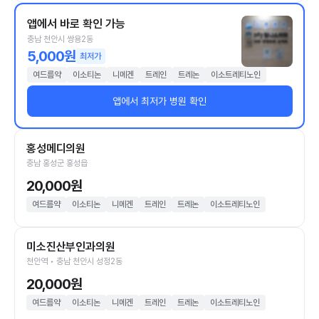
앱에서 바로 확인 가능
충남 천안시 쌍용2동
5,000원
최저가
여드름약
이소티논
니메겐
트레인
트레논
이소트레티노인
앱에서 최저가 병원 확인
홍성메디의원
충남 홍성군 홍성읍
20,000원
여드름약
이소티논
니메겐
트레인
트레논
이소트레티노인
미소진산부인과의원
천안역 • 충남 천안시 성정2동
20,000원
여드름약
이소티논
니메겐
트레인
트레논
이소트레티노인