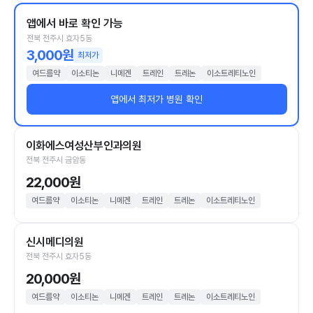
앱에서 바로 확인 가능
전북 전주시 효자5동
3,000원
최저가
여드름약
이소티논
니메겐
트레인
트레논
이소트레티노인
앱에서 최저가 병원 확인
이화에스여성산부인과의원
전북 전주시 금암동
22,000원
여드름약
이소티논
니메겐
트레인
트레논
이소트레티노인
신시메디의원
전북 전주시 효자5동
20,000원
여드름약
이소티논
니메겐
트레인
트레논
이소트레티노인