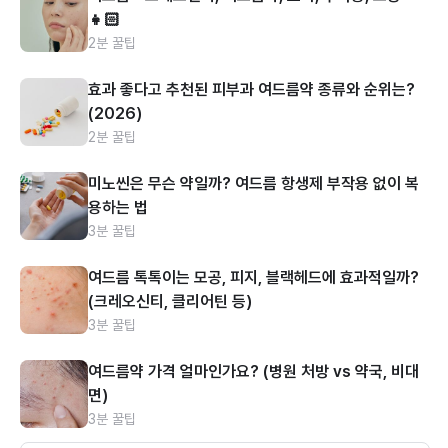
👧🏻
2분 꿀팁
효과 좋다고 추천된 피부과 여드름약 종류와 순위는?
(2026)
2분 꿀팁
미노씬은 무슨 약일까? 여드름 항생제 부작용 없이 복
용하는 법
3분 꿀팁
여드름 톡톡이는 모공, 피지, 블랙헤드에 효과적일까?
(크레오신티, 클리어틴 등)
3분 꿀팁
여드름약 가격 얼마인가요? (병원 처방 vs 약국, 비대
면)
3분 꿀팁