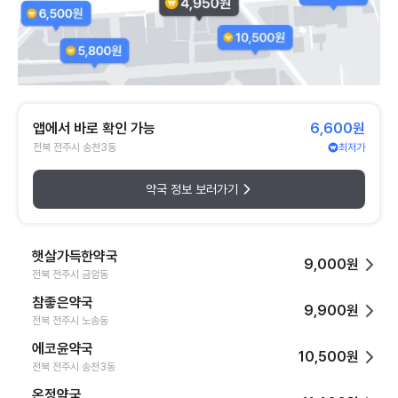
앱에서 바로 확인 가능
6,600원
전북 전주시 송천3동
최저가
약국 정보 보러가기
햇살가득한약국
9,000원
전북 전주시 금암동
참좋은약국
9,900원
전북 전주시 노송동
에코윤약국
10,500원
전북 전주시 송천3동
온정약국