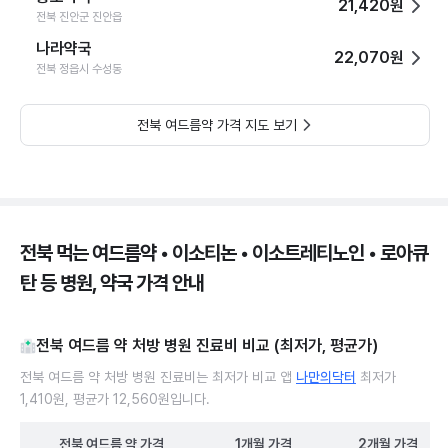
21,420원
전북 진안군 진안읍
나라약국
22,070원
전북 정읍시 수성동
전북 여드름약 가격 지도 보기
전북 먹는 여드름약 • 이소티논 • 이소트레티노인 • 로아큐
탄 등 병원, 약국 가격 안내
전북 여드름 약 처방 병원 진료비 비교 (최저가, 평균가)
전북 여드름 약 처방 병원 진료비는 최저가 비교 앱
나만의닥터
최저가
1,410원, 평균가 12,560원입니다.
전북
여드름 약
가격
1개월
가격
2개월
가격