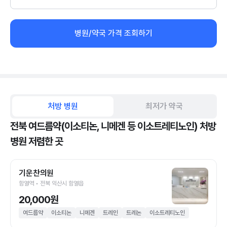
병원/약국 가격 조회하기
처방 병원
최저가 약국
전북 여드름약(이소티논, 니메겐 등 이소트레티노인) 처방
병원 저렴한 곳
기운찬의원
함열역 • 전북 익산시 함열읍
20,000원
여드름약
이소티논
니메겐
트레인
트레논
이소트레티노인