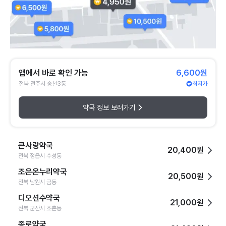
앱에서 바로 확인 가능
6,600원
전북 전주시 송천3동
최저가
약국 정보 보러가기
큰사랑약국
20,400원
전북 정읍시 수성동
조은온누리약국
20,500원
전북 남원시 금동
디오션수약국
21,000원
전북 군산시 조촌동
종로약국