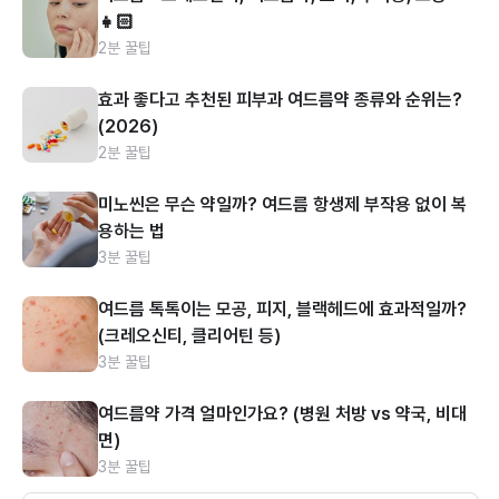
👧🏻
2분 꿀팁
효과 좋다고 추천된 피부과 여드름약 종류와 순위는?
(2026)
2분 꿀팁
미노씬은 무슨 약일까? 여드름 항생제 부작용 없이 복
용하는 법
3분 꿀팁
여드름 톡톡이는 모공, 피지, 블랙헤드에 효과적일까?
(크레오신티, 클리어틴 등)
3분 꿀팁
여드름약 가격 얼마인가요? (병원 처방 vs 약국, 비대
면)
3분 꿀팁