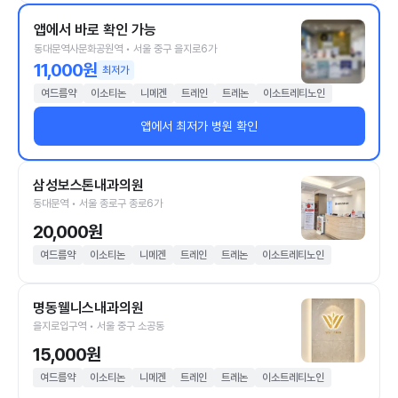
앱에서 바로 확인 가능
동대문역사문화공원역 • 서울 중구 을지로6가
11,000원
최저가
여드름약
이소티논
니메겐
트레인
트레논
이소트레티노인
앱에서 최저가 병원 확인
삼성보스톤내과의원
동대문역 • 서울 종로구 종로6가
20,000원
여드름약
이소티논
니메겐
트레인
트레논
이소트레티노인
명동웰니스내과의원
을지로입구역 • 서울 중구 소공동
15,000원
여드름약
이소티논
니메겐
트레인
트레논
이소트레티노인