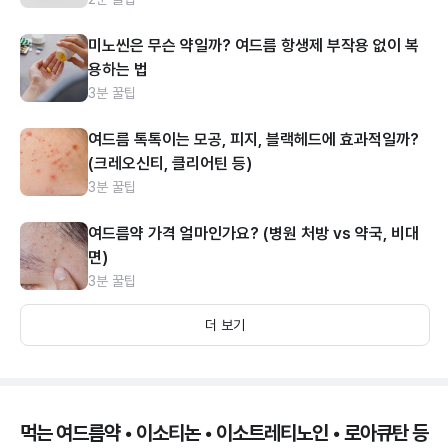
미노씬은 무슨 약일까? 여드름 항생제 부작용 없이 복
용하는 법
3분 꿀팁
여드름 톡톡이는 모공, 피지, 블랙헤드에 효과적일까?
(크레오신티, 클리어틴 등)
3분 꿀팁
여드름약 가격 얼마인가요? (병원 처방 vs 약국, 비대
면)
3분 꿀팁
더 보기
먹는 여드름약 • 이소티논 • 이소트레티노인 • 로아큐탄 등