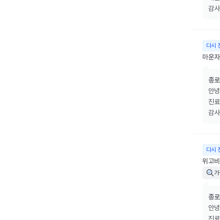
감사
다시 
마운자로
종로
안녕
진료
감사
다시 
위고비 
가
종로
안녕
진료