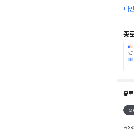
종
종로
모
총 2