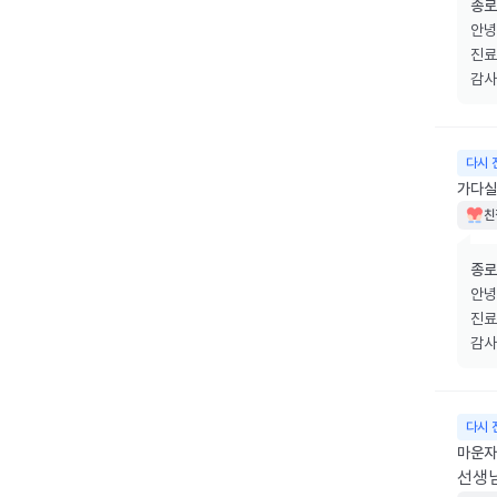
종로
안녕
진료
감사
다시 
가다실
친
종로
안녕
진료
감사
다시 
마운자
선생