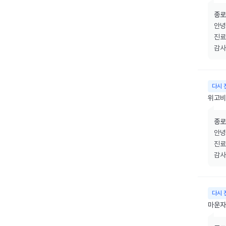
종로
안녕
진료
감사
다시 
위고비 
종로
안녕
진료
감사
다시 
마운자로