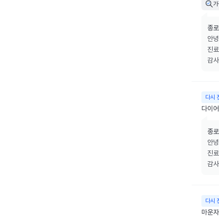
가
종로
안녕
진료
감사
다시 
다이어
종로
안녕
진료
감사
다시 
마운자