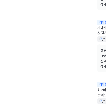
감사
다시 
가다실
친절
가
종로
안녕
진료
감사
다시 
위고비
좋아
가