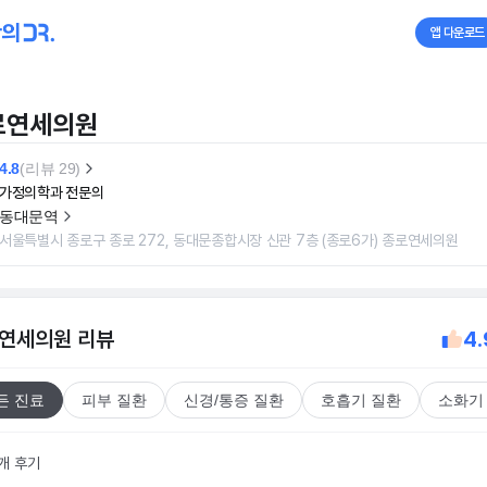
앱 다운로드
로연세의원
4.8
(리뷰 29)
가정의학과 전문의
동대문역
서울특별시 종로구 종로 272, 동대문종합시장 신관 7층 (종로6가) 종로연세의원
연세의원
리뷰
4.
든 진료
피부 질환
신경/통증 질환
호흡기 질환
소화기
9개 후기