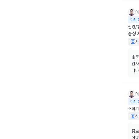
이
다시 
신경/
증상에
시
종로
감사
니다
이
다시 
소화기
시
종로
안녕