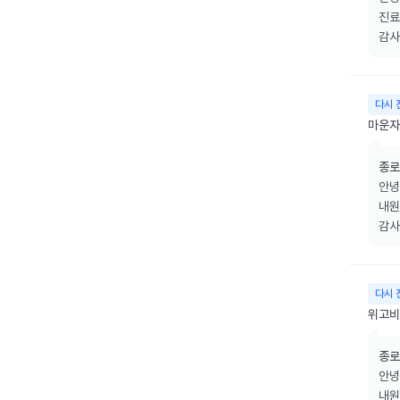
진료
감사
다시 
마운자
종로
안녕
내원
감사
다시 
위고비
종로
안녕
내원