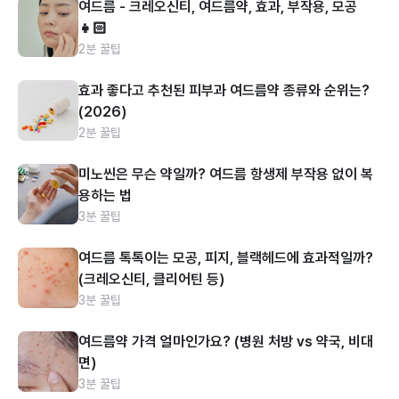
여드름 - 크레오신티, 여드름약, 효과, 부작용, 모공
👧🏻
2분 꿀팁
효과 좋다고 추천된 피부과 여드름약 종류와 순위는?
(2026)
2분 꿀팁
미노씬은 무슨 약일까? 여드름 항생제 부작용 없이 복
용하는 법
3분 꿀팁
여드름 톡톡이는 모공, 피지, 블랙헤드에 효과적일까?
(크레오신티, 클리어틴 등)
3분 꿀팁
여드름약 가격 얼마인가요? (병원 처방 vs 약국, 비대
면)
3분 꿀팁