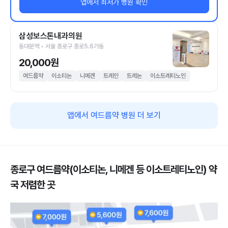
앱에서 최저가 병원 확인
삼성보스톤내과의원
동대문역 • 서울 종로구 종로5.6가동
20,000원
여드름약
이소티논
니메겐
트레인
트레논
이소트레티노인
앱에서 여드름약 병원 더 보기
종로구 여드름약(이소티논, 니메겐 등 이소트레티노인) 약
국 저렴한 곳