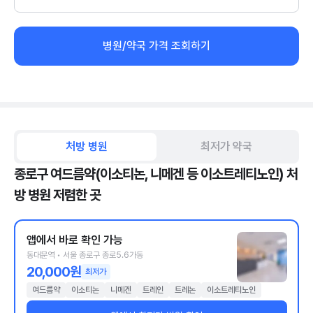
병원/약국 가격 조회하기
처방 병원
최저가 약국
종로구 여드름약(이소티논, 니메겐 등 이소트레티노인) 처
방 병원 저렴한 곳
앱에서 바로 확인 가능
동대문역 • 서울 종로구 종로5.6가동
20,000원
최저가
여드름약
이소티논
니메겐
트레인
트레논
이소트레티노인