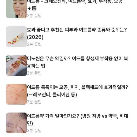
여드름 - 크레오신티, 여드름약, 효과, 부작용, 모공
👧🏻
2분 꿀팁
효과 좋다고 추천된 피부과 여드름약 종류와 순위는?
(2026)
2분 꿀팁
미노씬은 무슨 약일까? 여드름 항생제 부작용 없이 복
용하는 법
3분 꿀팁
여드름 톡톡이는 모공, 피지, 블랙헤드에 효과적일까?
(크레오신티, 클리어틴 등)
3분 꿀팁
여드름약 가격 얼마인가요? (병원 처방 vs 약국, 비대
면)
3분 꿀팁