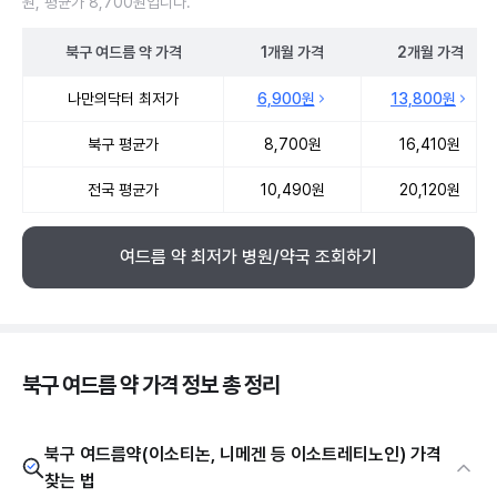
원, 평균가 8,700원입니다.
북구
여드름 약
가격
1개월
가격
2개월
가격
북구 여드름 약 약국 약가 처방단위별 최저가·평균가 비교
나만의닥터 최저가
6,900원
13,800원
북구 평균가
8,700원
16,410원
전국 평균가
10,490원
20,120원
여드름 약 최저가 병원/약국 조회하기
북구 여드름 약 가격 정보 총 정리
북구 여드름약(이소티논, 니메겐 등 이소트레티노인) 가격
찾는 법