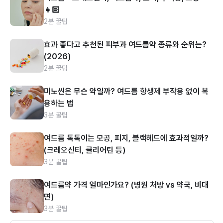
👧🏻
2분 꿀팁
효과 좋다고 추천된 피부과 여드름약 종류와 순위는?
(2026)
2분 꿀팁
미노씬은 무슨 약일까? 여드름 항생제 부작용 없이 복
용하는 법
3분 꿀팁
여드름 톡톡이는 모공, 피지, 블랙헤드에 효과적일까?
(크레오신티, 클리어틴 등)
3분 꿀팁
여드름약 가격 얼마인가요? (병원 처방 vs 약국, 비대
면)
3분 꿀팁