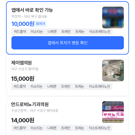
앱에서 바로 확인 가능
학정역 • 대구 북구 읍내동
10,000원
최저가
여드름약
이소티논
니메겐
트레인
트레논
이소트레티노인
앱에서 최저가 병원 확인
제이엠의원
대구 수성구 범어1동
15,000원
여드름약
이소티논
니메겐
트레인
트레논
이소트레티노인
안드로비뇨기과의원
수성구청역 • 대구 수성구 범어4동
14,000원
여드름약
이소티논
니메겐
트레인
트레논
이소트레티노인