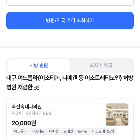
병원/약국 가격 조회하기
처방 병원
최저가 약국
대구 여드름약(이소티논, 니메겐 등 이소트레티노인) 처방
병원 저렴한 곳
죽전속내과의원
죽전역 • 대구 달서구 감삼동
20,000원
여드름약
이소티논
니메겐
트레인
트레논
이소트레티노인