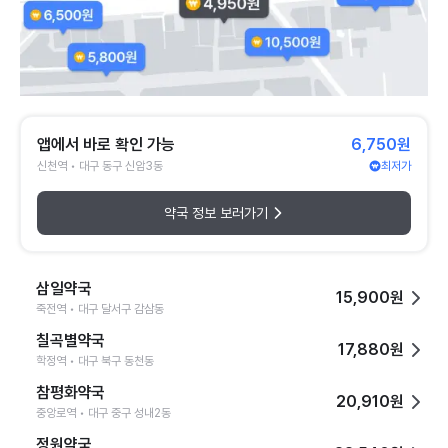
앱에서 바로 확인 가능
6,750원
신천역 • 대구 동구 신암3동
최저가
약국 정보 보러가기
삼일약국
15,900원
죽전역 • 대구 달서구 감삼동
칠곡별약국
17,880원
학정역 • 대구 북구 동천동
참평화약국
20,910원
중앙로역 • 대구 중구 성내2동
정원약국