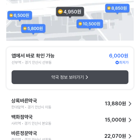
앱에서 바로 확인 가능
6,000원
선부역 • 경기 안산시 선부동
최저가
약국 정보 보러가기
상록바른약국
13,880원
한대앞역 • 경기 안산시 이동
백화점약국
15,000원
사리역 • 경기 안산시 본오동
바른정문약국
22,070원
중앙역 • 경기 안산시 성포동