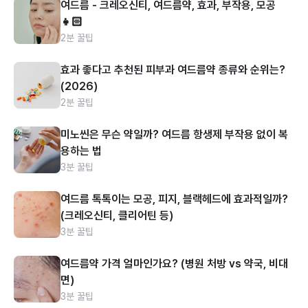
여드름 - 크레오신티, 여드름약, 효과, 부작용, 모공
👧🏻
2분 꿀팁
효과 좋다고 추천된 피부과 여드름약 종류와 순위는?
(2026)
2분 꿀팁
미노씬은 무슨 약일까? 여드름 항생제 부작용 없이 복
용하는 법
3분 꿀팁
여드름 톡톡이는 모공, 피지, 블랙헤드에 효과적일까?
(크레오신티, 클리어틴 등)
3분 꿀팁
여드름약 가격 얼마인가요? (병원 처방 vs 약국, 비대
면)
3분 꿀팁