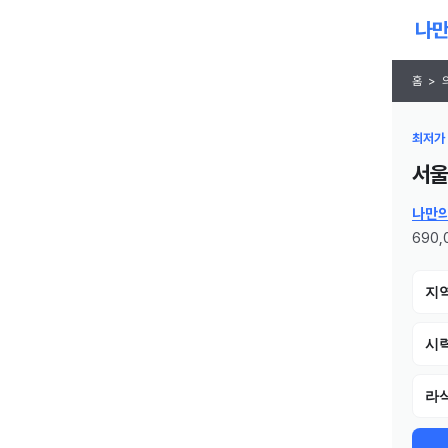
홈
>
최저가 
서울
나만
690
지
시
라