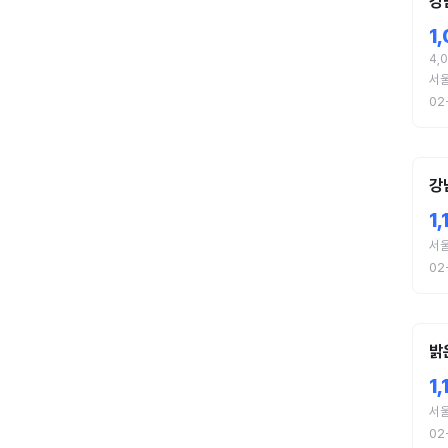
강
1
4,
서
02
강
1
서
02
밝
1
서
02