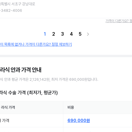
울특별시 서초구 강남대로
-3482-4006
가격이 다른가요? 
1
2
3
4
5
원이 목록에 없거나 가격이 다른가요? 정정 제보하기
 라식 안과
가격 안내
식
안과
평균 가격은
2,126,142원
, 최저 가격은
690,000원
입니다.
라식 수술
가격 (최저가, 평균가)
울
라식
가격
비용
 가격
690,000원