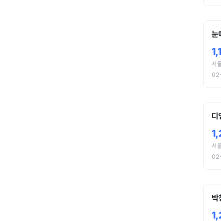
눈
1
서
02
디
1
서
02
박
1