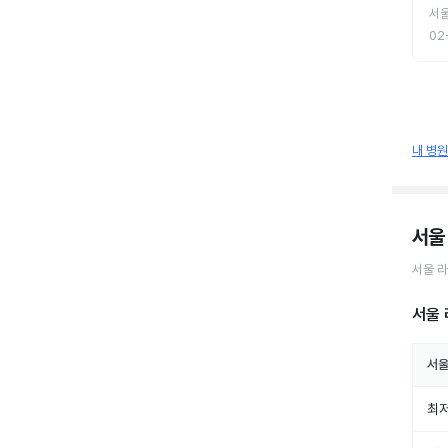
서
02
내 병
서울
서울
라
서울 
서
최저