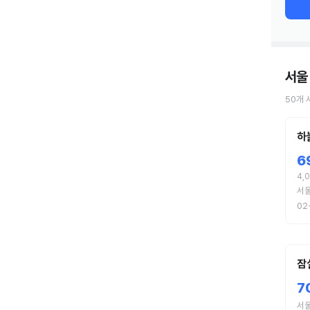
서울
50
개
하
6
4,
서
02
잠
7
서