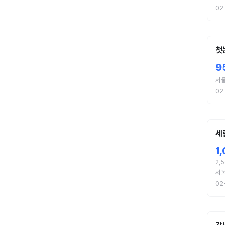
02
첫
9
서
02
세
1
2,
서
02