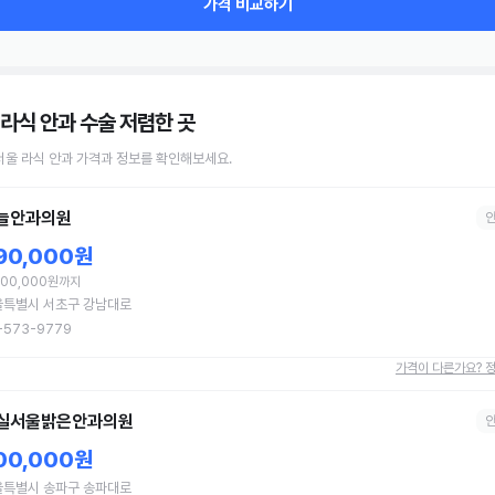
가격 비교하기
 라식 안과 수술
저렴한 곳
서울
라식
안과
가격과 정보를 확인해보세요.
늘안과의원
90,000원
000,000원까지
울특별시 서초구 강남대로
-573-9779
가격이 다른가요? 
실서울밝은안과의원
00,000원
울특별시 송파구 송파대로