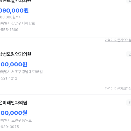
남센트럴안과의원
,090,000원
000,000원까지
울특별시 강남구 테헤란로
-555-1369
가격이 다른가요? 
남성모원안과의원
,100,000원
울특별시 서초구 강남대로85길
-521-1212
가격이 다른가요? 
은미래안과의원
,100,000원
울특별시 노원구 동일로
-939-3075