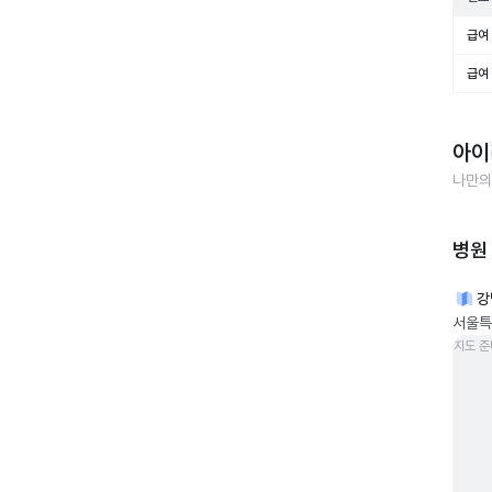
급여 
급여 
아이
나만의
병원
강
서울특
지도 준