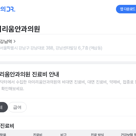
앱 다운로드
이리움안과의원
강남역
서울특별시 강남구 강남대로 388, 강남센타빌딩 6,7층 (역삼동)
리움안과의원
진료비 안내
닥터에서 수집한
아이리움안과의원
의 비대면 진료비, 대면 진료비, 약제비, 접종료 
 확인해보세요.
체
급여
 진료비
 항목
진료비
비고
진료 방식
건강보험 