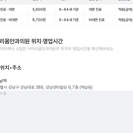
진료 · 대면
5,600원
6~64세 기준
대면 진료
적용(급여)
진료 · 비대면
6,700원
6~64세 기준
비대면 진료
적용(급여)
리움안과의원
위치·영업시간
닥터에서 수집한
아이리움안과의원
의 위치와 영업시간을 확인해보세요.
 위치•주소
남역
별시 강남구 강남대로 388, 강남센타빌딩 6,7층 (역삼동)
비 중