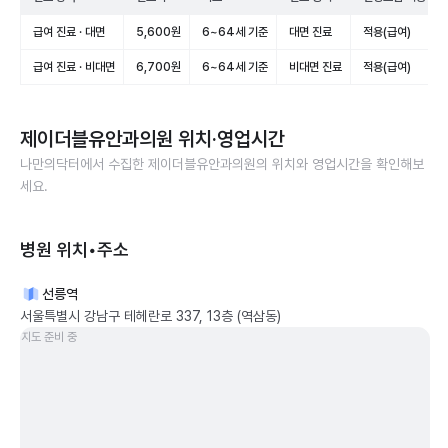
급여 진료 · 대면
5,600원
6~64세 기준
대면 진료
적용(급여)
급여 진료 · 비대면
6,700원
6~64세 기준
비대면 진료
적용(급여)
제이더블유안과의원
위치·영업시간
나만의닥터에서 수집한
제이더블유안과의원
의 위치와 영업시간을 확인해보
세요.
병원 위치•주소
선릉역
서울특별시 강남구 테헤란로 337, 13층 (역삼동)
지도 준비 중