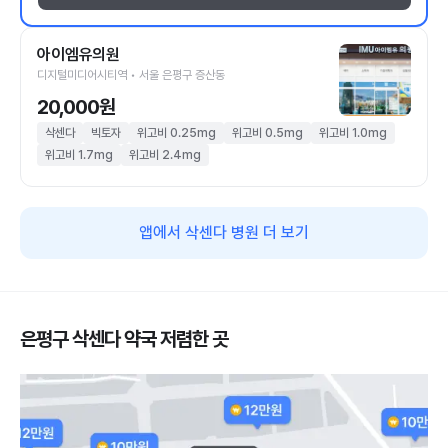
아이엠유의원
디지털미디어시티역 • 서울 은평구 증산동
20,000원
삭센다
빅토자
위고비 0.25mg
위고비 0.5mg
위고비 1.0mg
위고비 1.7mg
위고비 2.4mg
앱에서 삭센다 병원 더 보기
은평구 삭센다 약국 저렴한 곳