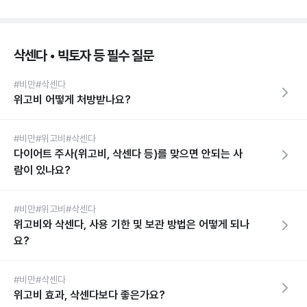
삭센다 • 빅토자 등 필수 질문
#비만
#삭센다
위고비 어떻게 처방받나요?
#비만
#위고비
#삭센다
다이어트 주사(위고비, 삭센다 등)를 맞으면 안되는 사
람이 있나요?
#비만
#위고비
#삭센다
위고비와 삭센다, 사용 기한 및 보관 방법은 어떻게 되나
요?
#비만
#삭센다
위고비 효과, 삭센다보다 좋은가요?