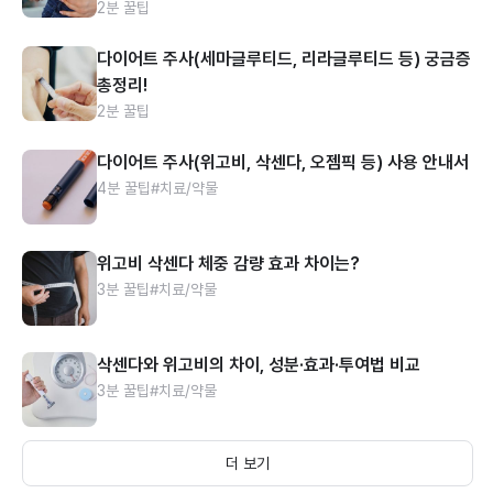
2분 꿀팁
다이어트 주사(세마글루티드, 리라글루티드 등) 궁금증
총정리!
2분 꿀팁
다이어트 주사(위고비, 삭센다, 오젬픽 등) 사용 안내서
4분 꿀팁
#치료/약물
위고비 삭센다 체중 감량 효과 차이는?
3분 꿀팁
#치료/약물
삭센다와 위고비의 차이, 성분·효과·투여법 비교
3분 꿀팁
#치료/약물
더 보기