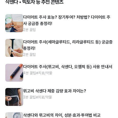
삭센다 • 빅토자 등 추천 콘텐츠
다이어트 주사 효능? 장기투여? 처방법? 다이어트 주
사 궁금증 총정리!
2분 꿀팁
다이어트 주사(세마글루티드, 리라글루티드 등) 궁금증
총정리!
2분 꿀팁
다이어트 주사(위고비, 삭센다, 오젬픽 등) 사용 안내서
4분 꿀팁
#치료/약물
위고비 삭센다 체중 감량 효과 차이는?
3분 꿀팁
#치료/약물
삭센다와 위고비의 차이, 성분·효과·투여법 비교