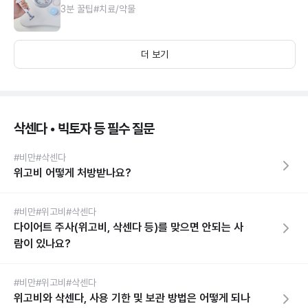
3분 꿀팁
#치료/약물
더 보기
삭센다 • 빅토자 등 필수 질문
#비만
#삭센다
위고비 어떻게 처방받나요?
#비만
#위고비
#삭센다
다이어트 주사(위고비, 삭센다 등)를 맞으면 안되는 사
람이 있나요?
#비만
#위고비
#삭센다
위고비와 삭센다, 사용 기한 및 보관 방법은 어떻게 되나