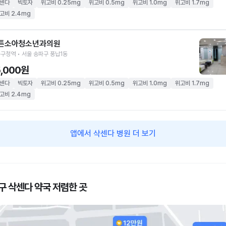
센다
빅토자
위고비 0.25mg
위고비 0.5mg
위고비 1.0mg
위고비 1.7mg
고비 2.4mg
튼소아청소년과의원
구청역 • 서울 송파구 풍납1동
5,000원
센다
빅토자
위고비 0.25mg
위고비 0.5mg
위고비 1.0mg
위고비 1.7mg
고비 2.4mg
앱에서 삭센다 병원 더 보기
구 삭센다 약국 저렴한 곳