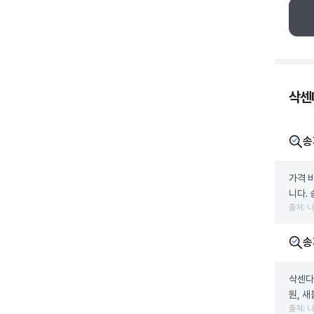
삭센다
송
가격 
니다. 
출처: 
송
삭센다
원, 
출처: 