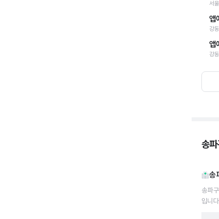
서울
앱
강동
앱
강동
송파구
송
송파구
입니다