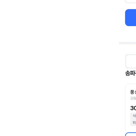
송파
풍
강동
3
삭
위