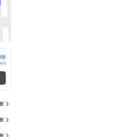
0원
저가
0원
0원
0원