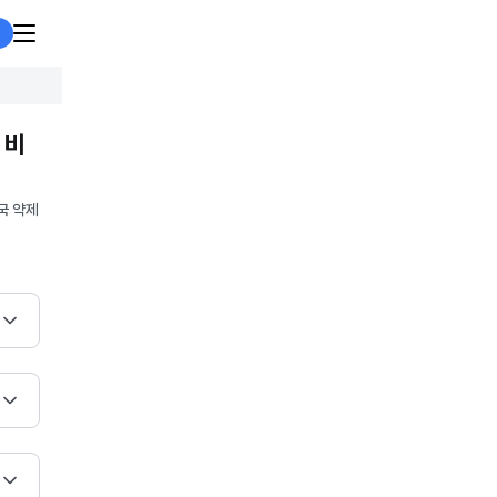
 비
국 약제