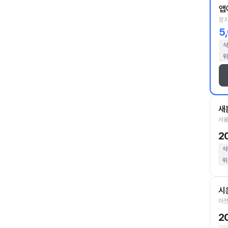
앱
장지
5
삭
위
새
서울
2
삭
위
시
마천
2