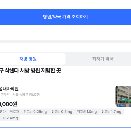
병원/약국 가격 조회하기
처방 병원
최저가 약국
구 삭센다 처방 병원 저렴한 곳
성내과의원
구청역 • 서울 송파구 풍납2동
0,000원
센다
빅토자
위고비 0.25mg
위고비 0.5mg
위고비 1.0mg
위고비 1.7mg
고비 2.4mg