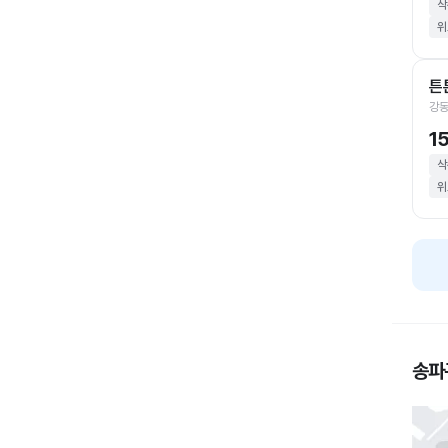
삭
위
튼
강동
1
삭
위
송파