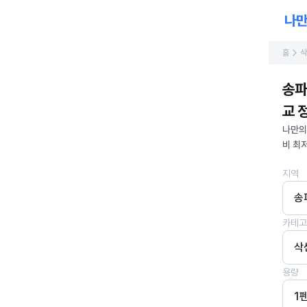
홈
삭
송파
교 정
나만의
비 최
지역
송
카테고
삭
용량
1