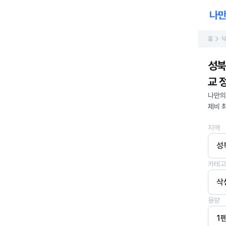
홈
삭
성북
교 정
나만의
제비 
지역
성
카테고
삭
용량
1