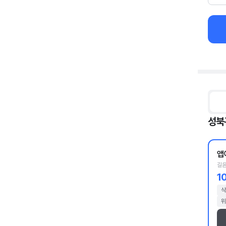
성북
앱
길음
1
삭
위