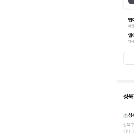
앱
북한
앱
월곡
성북구
성
성북구
입니다