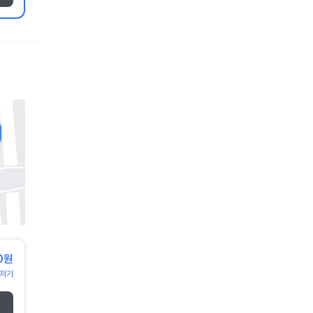
0원
저가