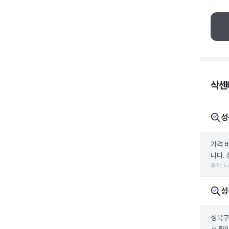
삭센다
성
가격 
니다. 
출처: 
성
성북구