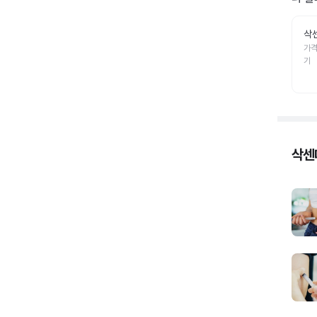
삭
가격
기
삭센