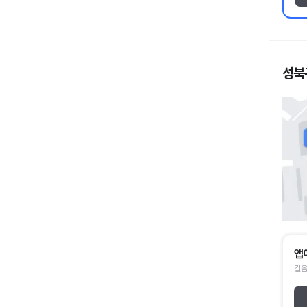
성북
앱
길음