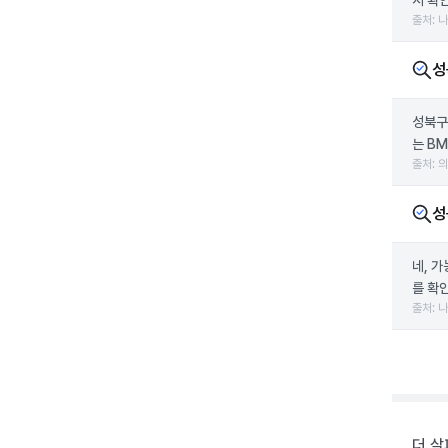
서 확
출처: 
성
성북구
는 B
출처: 
성
네, 
를 확인
출처: 
더 살