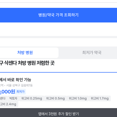
병원/약국 가격 조회하기
처방 병원
최저가 약국
구 삭센다 처방 병원 저렴한 곳
에서 바로 확인 가능
역 • 서울 성북구 길음제1동
0,000원
최저가
센다
빅토자
위고비 0.25mg
위고비 0.5mg
위고비 1.0mg
위고비 1.7mg
고비 2.4mg
앱에서 3천원 추가 할인 받기