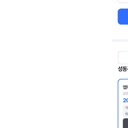
성동
앱
금호
2
삭
위