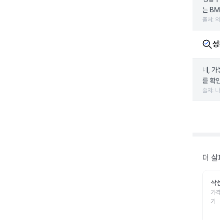
는 B
출처: 
성
네, 
를 확인
출처: 
더 살
삭
가격
기