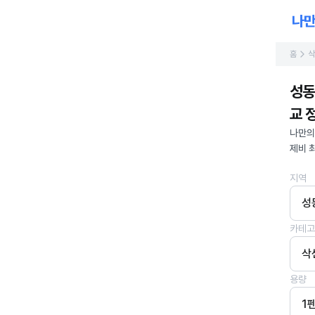
홈
삭
성동
교 정
나만의
제비 
지역
성
카테고
삭
용량
1