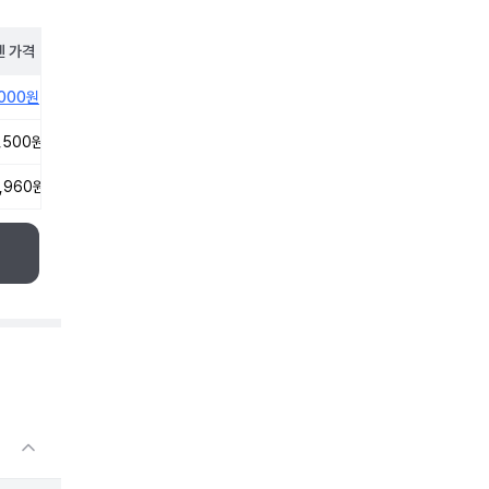
펜
가격
,000원
,500원
,960원