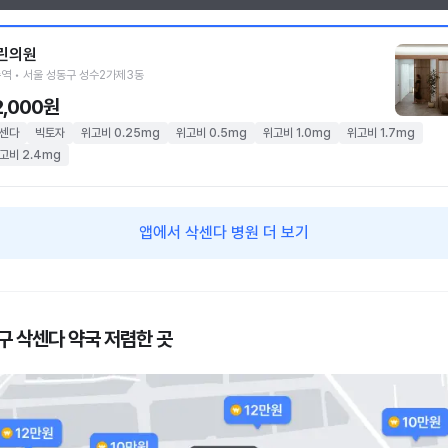
린의원
역 • 서울 성동구 성수2가제3동
2,000원
센다
빅토자
위고비 0.25mg
위고비 0.5mg
위고비 1.0mg
위고비 1.7mg
고비 2.4mg
앱에서 삭센다 병원 더 보기
구 삭센다 약국 저렴한 곳