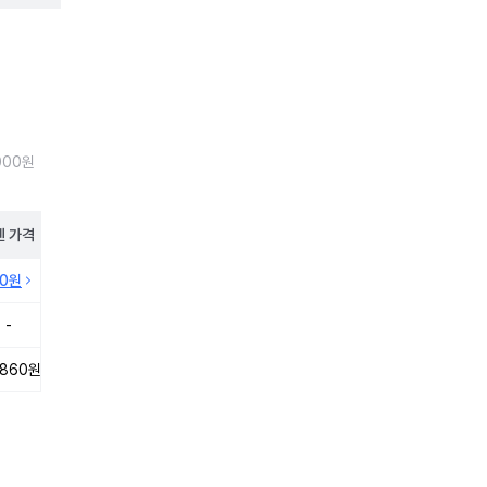
000원
펜
가격
10원
-
,860원