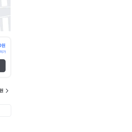
0원
저가
0원