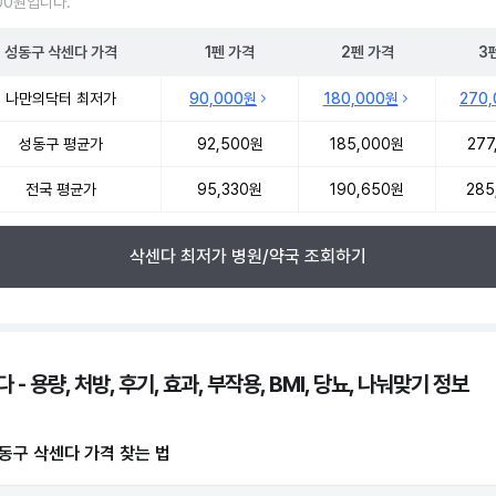
500원입니다.
성동구
삭센다
가격
1펜
가격
2펜
가격
3
 삭센다 약국 약가 처방단위별 최저가·평균가 비교
나만의닥터 최저가
90,000원
180,000원
270
성동구 평균가
92,500원
185,000원
277
전국 평균가
95,330원
190,650원
285
삭센다 최저가 병원/약국 조회하기
 - 용량, 처방, 후기, 효과, 부작용, BMI, 당뇨, 나눠맞기 정보
동구 삭센다 가격 찾는 법