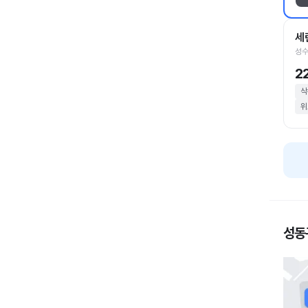
세
성수
2
삭
위
성동