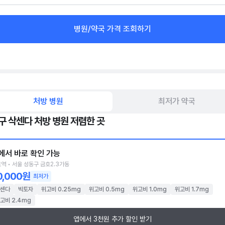
병원/약국 가격 조회하기
처방 병원
최저가 약국
구 삭센다 처방 병원 저렴한 곳
에서 바로 확인 가능
역 • 서울 성동구 금호2.3가동
0,000원
최저가
센다
빅토자
위고비 0.25mg
위고비 0.5mg
위고비 1.0mg
위고비 1.7mg
고비 2.4mg
앱에서 3천원 추가 할인 받기