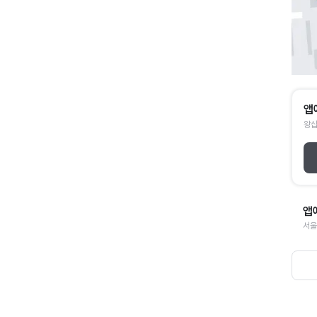
앱
왕십
앱
서울