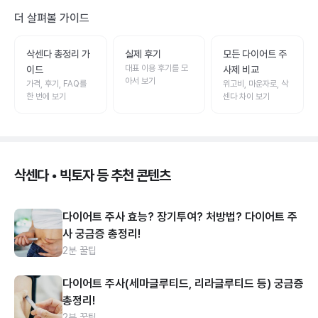
더 살펴볼 가이드
삭센다 총정리 가
실제 후기
모든 다이어트 주
대표 이용 후기를 모
이드
사제 비교
아서 보기
가격, 후기, FAQ를
위고비, 마운자로, 삭
한 번에 보기
센다 차이 보기
삭센다 • 빅토자 등 추천 콘텐츠
다이어트 주사 효능? 장기투여? 처방법? 다이어트 주
사 궁금증 총정리!
2분 꿀팁
다이어트 주사(세마글루티드, 리라글루티드 등) 궁금증
총정리!
2분 꿀팁