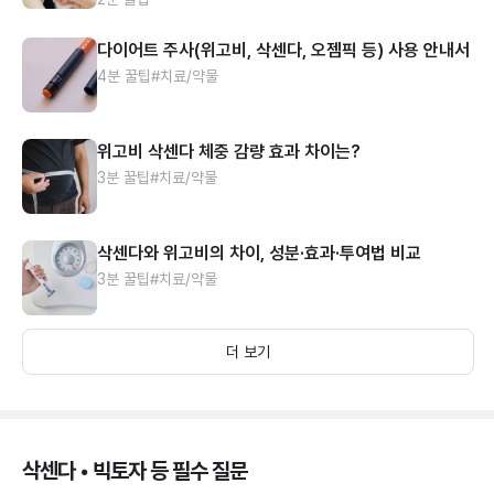
다이어트 주사(위고비, 삭센다, 오젬픽 등) 사용 안내서
4분 꿀팁
#치료/약물
위고비 삭센다 체중 감량 효과 차이는?
3분 꿀팁
#치료/약물
삭센다와 위고비의 차이, 성분·효과·투여법 비교
3분 꿀팁
#치료/약물
더 보기
삭센다 • 빅토자 등 필수 질문