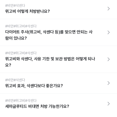
#비만
#삭센다
위고비 어떻게 처방받나요?
#비만
#위고비
#삭센다
다이어트 주사(위고비, 삭센다 등)를 맞으면 안되는 사
람이 있나요?
#비만
#위고비
#삭센다
위고비와 삭센다, 사용 기한 및 보관 방법은 어떻게 되나
요?
#비만
#삭센다
위고비 효과, 삭센다보다 좋은가요?
#비만
#위고비
#삭센다
세마글루티드 비대면 처방 가능한가요?