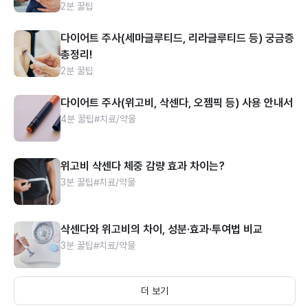
2분 꿀팁
다이어트 주사(세마글루티드, 리라글루티드 등) 궁금증
총정리!
2분 꿀팁
다이어트 주사(위고비, 삭센다, 오젬픽 등) 사용 안내서
4분 꿀팁
#치료/약물
위고비 삭센다 체중 감량 효과 차이는?
3분 꿀팁
#치료/약물
삭센다와 위고비의 차이, 성분·효과·투여법 비교
3분 꿀팁
#치료/약물
더 보기