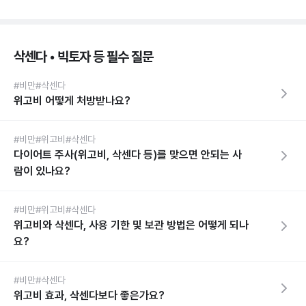
삭센다 • 빅토자 등 필수 질문
#비만
#삭센다
위고비 어떻게 처방받나요?
#비만
#위고비
#삭센다
다이어트 주사(위고비, 삭센다 등)를 맞으면 안되는 사
람이 있나요?
#비만
#위고비
#삭센다
위고비와 삭센다, 사용 기한 및 보관 방법은 어떻게 되나
요?
#비만
#삭센다
위고비 효과, 삭센다보다 좋은가요?