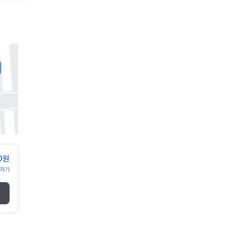
0원
저가