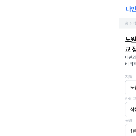
홈
삭
노원
교 정
나만의
비 최
지역
노
카테고
삭
용량
1