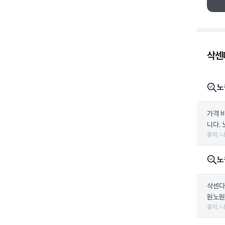
삭센다
노
가격 
니다. 
출처: 
노
삭센다
원노원
출처: 