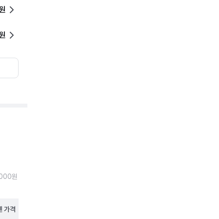
0원
0원
,000원
펜
가격