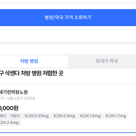
병원/약국 가격 조회하기
처방 병원
최저가 약국
구 삭센다 처방 병원 저렴한 곳
세기린의원노원
역 • 서울 노원구 상계2동
0,000원
센다
빅토자
위고비 0.25mg
위고비 0.5mg
위고비 1.0mg
위고비 1.7mg
고비 2.4mg