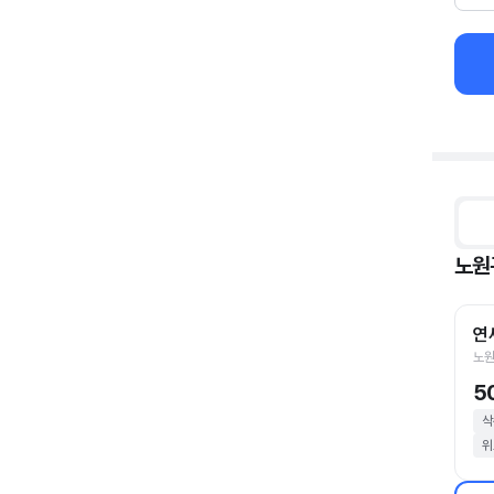
노원
연
노원
5
삭
위