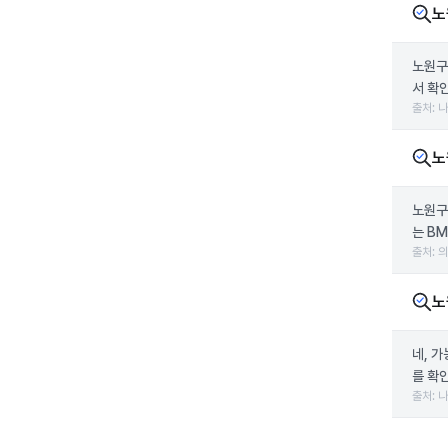
노
노원구
서 확
출처: 
노
노원구
는 B
출처: 
노
네, 
를 확인
출처: 