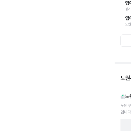
앱
상계
앱
노원
노원구
노
노원구
입니다