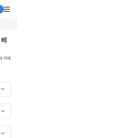
 비
국 약제