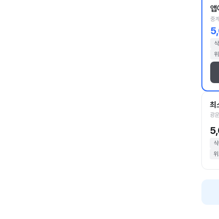
앱
중계
5
삭
위
최
광운
5
삭
위