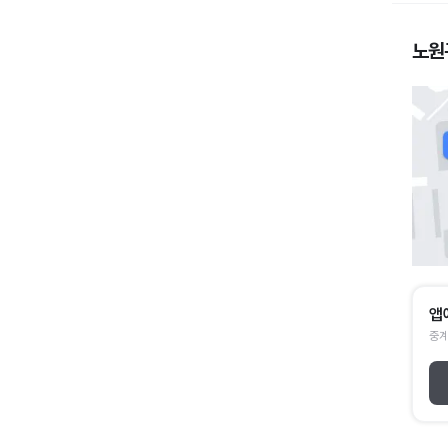
노원
앱
중계