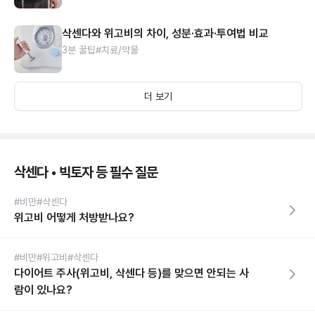
삭센다와 위고비의 차이, 성분·효과·투여법 비교
3분 꿀팁
#치료/약물
더 보기
삭센다 • 빅토자 등 필수 질문
#비만
#삭센다
위고비 어떻게 처방받나요?
#비만
#위고비
#삭센다
다이어트 주사(위고비, 삭센다 등)를 맞으면 안되는 사
람이 있나요?