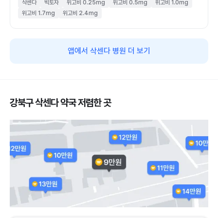
삭센다
빅토자
위고비 0.25mg
위고비 0.5mg
위고비 1.0mg
위고비 1.7mg
위고비 2.4mg
앱에서 삭센다 병원 더 보기
강북구 삭센다 약국 저렴한 곳