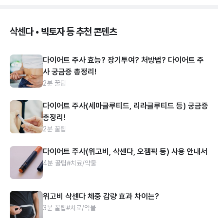
삭센다 • 빅토자 등 추천 콘텐츠
다이어트 주사 효능? 장기투여? 처방법? 다이어트 주
사 궁금증 총정리!
2분 꿀팁
다이어트 주사(세마글루티드, 리라글루티드 등) 궁금증
총정리!
2분 꿀팁
다이어트 주사(위고비, 삭센다, 오젬픽 등) 사용 안내서
4분 꿀팁
#치료/약물
위고비 삭센다 체중 감량 효과 차이는?
3분 꿀팁
#치료/약물