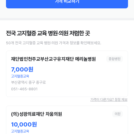
가격 비교하기
전국 고지혈증 교육 병원·의원
저렴한 곳
50
개
전국
고지혈증 교육
병원·의원
가격과 정보를 확인해보세요.
재단법인천주교부산교구유지재단 메리놀병원
종합병원
7,000원
고지혈증교육
부산광역시 중구 중구로
051-465-8801
가격이 다른가요? 정정 제보
(의)성광의료재단 차움의원
의원
10,000원
고지혈증교육