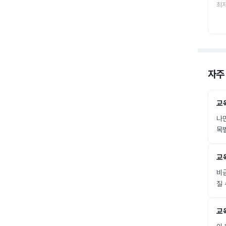
최
자주
교
나
목
교
비급
질 
교