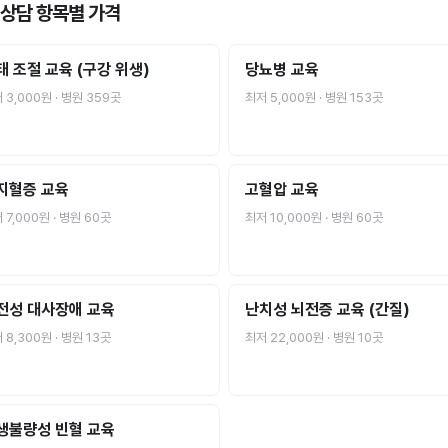
 상담
항목별 가격
태 조절 교육 (구강 위생)
당뇨병 교육
저
3,000원
· 병원
359
곳
최저
5,000원
· 병원
153
곳
지혈증 교육
고혈압 교육
저
7,000원
· 병원
60
곳
최저
10,000원
· 병원
60
곳
전성 대사장애 교육
난치성 뇌전증 교육 (간질)
저
8,300원
· 병원
13
곳
최저
22,000원
· 병원
10
곳
생불량성 빈혈 교육