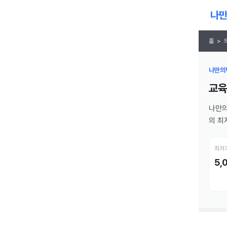
홈
>
나만의닥
교육
나만의
의 최
최저
5,