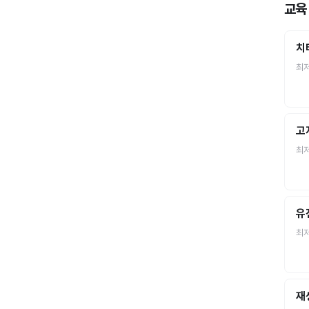
교육
치
최
고
최
유
최
재