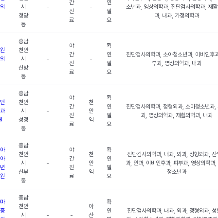
간
인
의
시
-
-
소년과, 영상의학과, 진단검사의학과, 재
진
필
청당
과, 내과, 가정의학과
료
요
동
충남
야
확
원
천안
간
인
진단검사의학과, 소아청소년과, 이비인후과
의
시
-
-
진
필
부과, 영상의학과, 내과
신방
료
요
동
충남
야
확
앤
천안
천
간
인
진단검사의학과, 정형외과, 소아청소년과,
과
시
-
안
진
필
과, 영상의학과, 재활의학과, 내과
원
성정
역
료
요
동
충남
아
야
확
천안
천
진단검사의학과, 내과, 외과, 정형외과, 
아
간
인
시
-
안
과, 안과, 이비인후과, 피부과, 영상의학과,
년
진
필
신부
역
청소년과
원
료
요
동
충남
마
확
천안
아
증
인
진단검사의학과, 내과, 외과, 정형외과, 
시
-
-
산