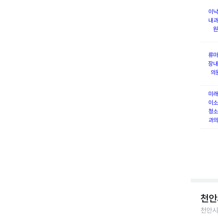
이낙
내과
원
류마
장내
의
미래
이소
청소
과의
천안
천안시