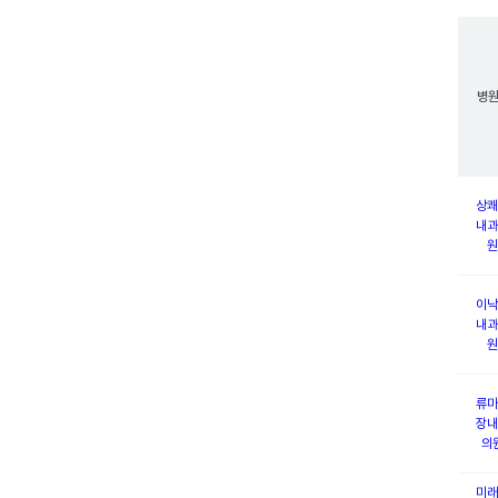
병
상쾌
내과
원
이낙
내과
원
류마
장내
의
미래