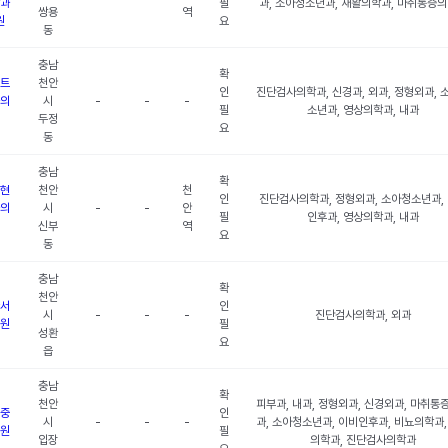
과
필
과, 소아청소년과, 재활의학과, 마취통증
쌍용
역
원
요
동
충남
확
트
천안
인
진단검사의학과, 신경과, 외과, 정형외과, 
의
시
-
-
-
필
소년과, 영상의학과, 내과
두정
요
동
충남
확
현
천안
천
인
진단검사의학과, 정형외과, 소아청소년과,
의
시
-
-
안
필
인후과, 영상의학과, 내과
신부
역
요
동
충남
확
천안
서
인
시
-
-
-
진단검사의학과, 외과
원
필
성환
요
읍
충남
확
천안
피부과, 내과, 정형외과, 신경외과, 마취통
중
인
시
-
-
-
과, 소아청소년과, 이비인후과, 비뇨의학과,
원
필
입장
의학과, 진단검사의학과