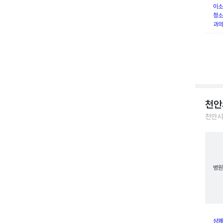
이소
청소
과의
천안
천안시
병원
상쾌