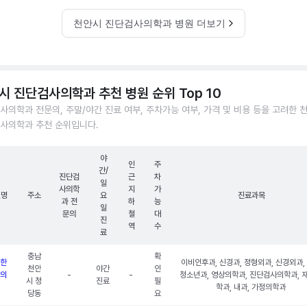
천안시 진단검사의학과 병원 더보기
시 진단검사의학과 추천 병원 순위 Top 10
사의학과 전문의, 주말/야간 진료 여부, 주차가능 여부, 가격 및 비용 등을 고려한 
사의학과 추천 순위입니다.
야
인
주
간/
진단검
근
차
일
사의학
지
가
원명
주소
요
진료과목
과 전
하
능
일
문의
철
대
진
역
수
료
충남
확
한
이비인후과, 신경과, 정형외과, 신경외과,
천안
야간
인
의
-
-
청소년과, 영상의학과, 진단검사의학과, 
시 청
진료
필
학과, 내과, 가정의학과
당동
요