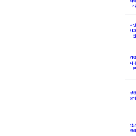
의학
의
세인
내과
원
김철
내과
원
성환
울의
입장
앙의