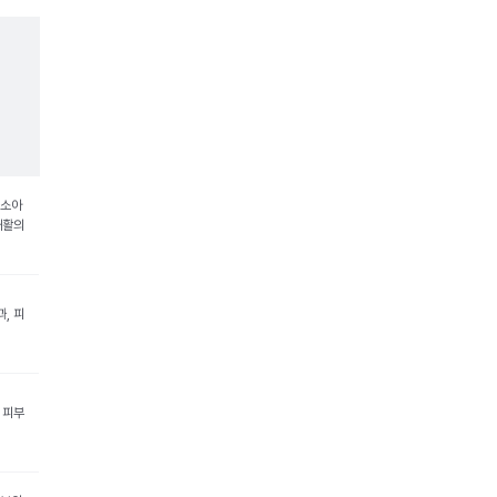
 소아
재활의
, 피
 피부