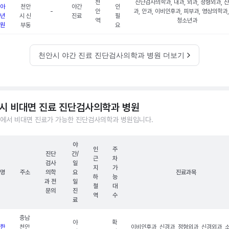
천
진단검사의학과, 내과, 외과, 정형외과, 
아
천안
야간
인
-
안
과, 안과, 이비인후과, 피부과, 영상의학과
년
시 신
진료
필
역
청소년과
원
부동
요
천안시 야간 진료 진단검사의학과 병원 더보기
시 비대면 진료 진단검사의학과 병원
에서 비대면 진료가 가능한 진단검사의학과 병원입니다.
야
인
주
진단
간/
근
차
검사
일
지
가
명
주소
의학
요
진료과목
하
능
과 전
일
철
대
문의
진
역
수
료
충남
야
확
한
천안
이비인후과, 신경과, 정형외과, 신경외과, 