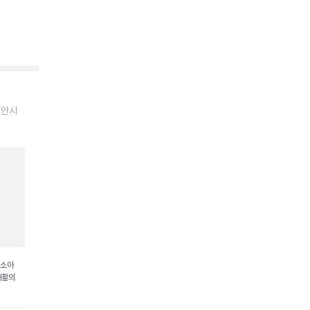
천안시
 소아
재활의