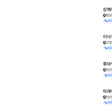
상쾌
청당
비
이낙
신방
비
류마
천안
비
미래
천안
비