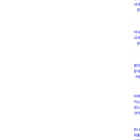
내과
원
이낙
내과
원
류마
장내
의
미래
이소
청소
과의
하나
취통