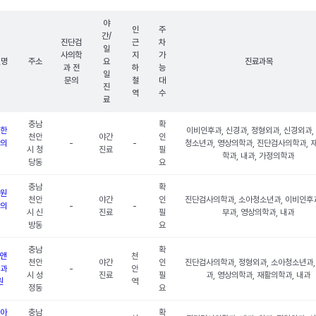
야
인
주
간/
진단검
근
차
일
사의학
지
가
원명
주소
요
진료과목
과 전
하
능
일
문의
철
대
진
역
수
료
충남
확
한
이비인후과, 신경과, 정형외과, 신경외과,
천안
야간
인
의
-
-
청소년과, 영상의학과, 진단검사의학과, 
시 청
진료
필
학과, 내과, 가정의학과
당동
요
충남
확
원
천안
야간
인
진단검사의학과, 소아청소년과, 이비인후과
의
-
-
시 신
진료
필
부과, 영상의학과, 내과
방동
요
충남
확
앤
천
천안
야간
인
진단검사의학과, 정형외과, 소아청소년과,
과
-
안
시 성
진료
필
과, 영상의학과, 재활의학과, 내과
원
역
정동
요
아
충남
확