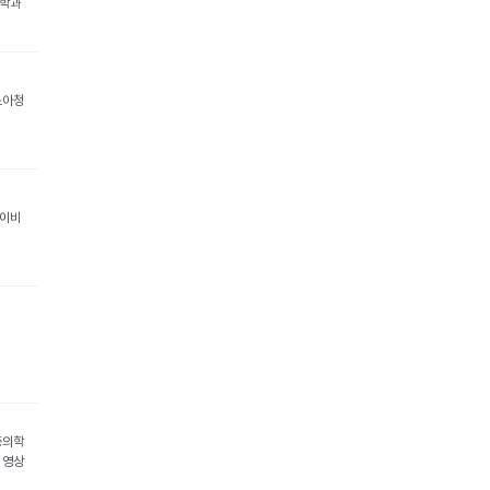
의학과
소아청
 이비
증의학
 영상