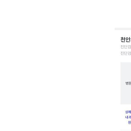
천안
진단검
진단검
병
상쾌
내과
원