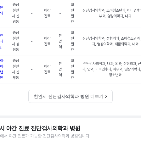
충남
확
원
천안
야간
인
진단검사의학과, 소아청소년과, 이비인후과
의
-
-
시 신
진료
필
부과, 영상의학과, 내과
방동
요
충남
확
앤
천
천안
야간
인
진단검사의학과, 정형외과, 소아청소년과,
과
-
안
시 성
진료
필
과, 영상의학과, 재활의학과, 내과
원
역
정동
요
아
충남
확
천
진단검사의학과, 내과, 외과, 정형외과, 
아
천안
야간
인
-
안
과, 안과, 이비인후과, 피부과, 영상의학과
년
시 신
진료
필
역
청소년과
원
부동
요
천안시 진단검사의학과 병원 더보기
시 야간 진료 진단검사의학과 병원
에서 야간 진료가 가능한 진단검사의학과 병원입니다.