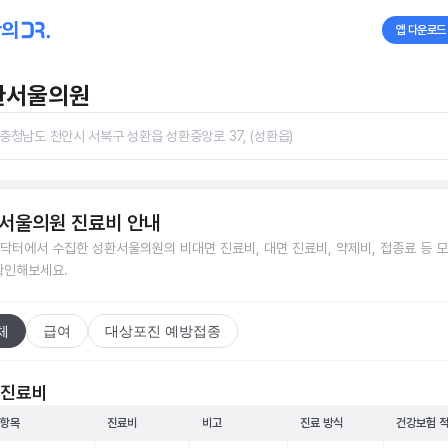
앱 다운로드
환서울의원
충청남도 천안시 서북구 성환읍 성환중앙로 37, (성환읍)
서울의원
진료비 안내
닥터에서 수집한
성환서울의원
의 비대면 진료비, 대면 진료비, 약제비, 접종료 등 
확인해보세요.
체
급여
대상포진 예방접종
 진료비
 항목
진료비
비고
진료 방식
건강보험 