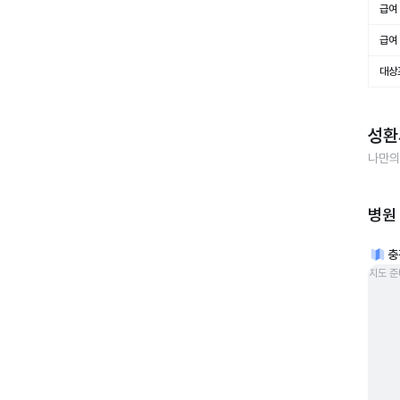
급여 
급여 
대상
성환
나만의
병원
충
지도 준