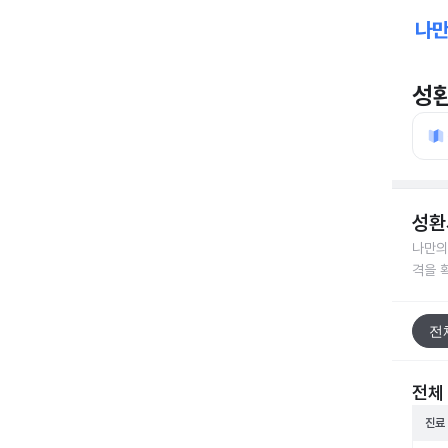
성
성환
나만의
격을 
전
전체
진료