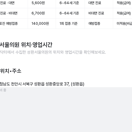
진료 · 대면
5,600원
6~64세 기준
대면 진료
적용(급여)
진료 · 비대면
6,700원
6~64세 기준
비대면 진료
적용(급여)
포진 예방접종
140,000원
1회 접종 기준
예방접종
미적용(비급
서울의원
위치·영업시간
닥터에서 수집한
성환서울의원
의 위치와 영업시간을 확인해보세요.
 위치•주소
청남도 천안시 서북구 성환읍 성환중앙로 37, (성환읍)
비 중