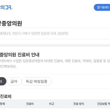
앱 다운로드
장중앙의원
충청남도 천안시 서북구 입장면 입장로 134, (입장면)
중앙의원
진료비 안내
닥터에서 수집한
입장중앙의원
의 비대면 진료비, 대면 진료비, 약제비, 접종료 등 
확인해보세요.
체
급여
독감 예방접종
 진료비
 항목
진료비
비고
진료 방식
건강보험 