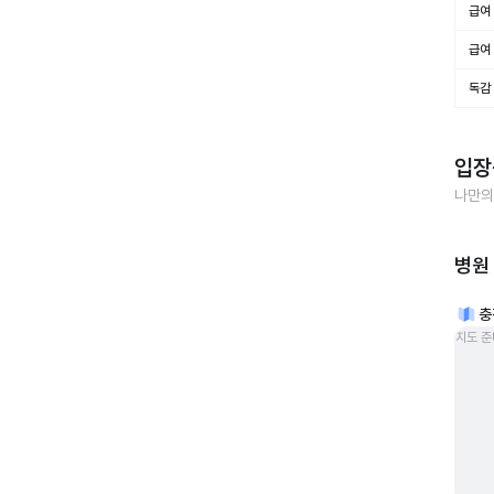
급여 
급여 
독감
입장
나만의
병원
충
지도 준