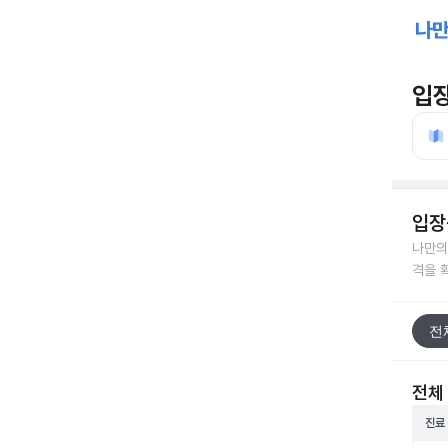
입
입장
나만의
격을 
전
전체
진료