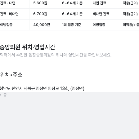
진료 · 대면
5,600원
6~64세 기준
대면 진료
적용(급여)
진료 · 비대면
6,700원
6~64세 기준
비대면 진료
적용(급여)
 예방접종
40,000원
1회 접종 기준
예방접종
미적용(비급
중앙의원
위치·영업시간
닥터에서 수집한
입장중앙의원
의 위치와 영업시간을 확인해보세요.
 위치•주소
청남도 천안시 서북구 입장면 입장로 134, (입장면)
비 중