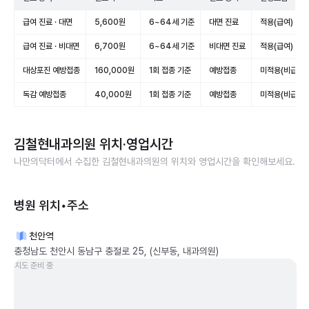
급여 진료 · 대면
5,600원
6~64세 기준
대면 진료
적용(급여)
급여 진료 · 비대면
6,700원
6~64세 기준
비대면 진료
적용(급여)
대상포진 예방접종
160,000원
1회 접종 기준
예방접종
미적용(비급여)
독감 예방접종
40,000원
1회 접종 기준
예방접종
미적용(비급여)
김철현내과의원
위치·영업시간
나만의닥터에서 수집한
김철현내과의원
의 위치와 영업시간을 확인해보세요.
병원 위치•주소
천안역
충청남도 천안시 동남구 충절로 25, (신부동, 내과의원)
지도 준비 중