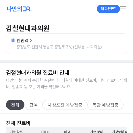
앱 다운로드
김철현내과의원
천안역
충청남도 천안시 동남구 충절로 25, (신부동, 내과의원)
김철현내과의원
진료비 안내
나만의닥터에서 수집한
김철현내과의원
의 비대면 진료비, 대면 진료비, 약제
비, 접종료 등 모든 가격을 확인해보세요.
전체
급여
대상포진 예방접종
독감 예방접종
전체 진료비
진료 항목
진료비
비고
진료 방식
건강보험 적용