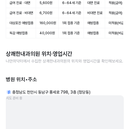
급여 진료 · 대면
5,600원
6~64세 기준
대면 진료
적용(급여)
급여 진료 · 비대면
6,700원
6~64세 기준
비대면 진료
적용(급여)
대상포진 예방접종
160,000원
1회 접종 기준
예방접종
미적용(비급여)
독감 예방접종
40,000원
1회 접종 기준
예방접종
미적용(비급여)
상쾌한내과의원
위치·영업시간
나만의닥터에서 수집한
상쾌한내과의원
의 위치와 영업시간을 확인해보세요.
병원 위치•주소
충청남도 천안시 동남구 풍세로 798, 3층 (청당동)
지도 준비 중