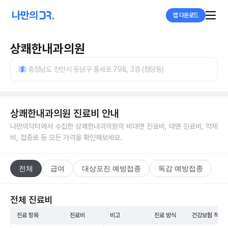
앱 다운로드
상쾌한내과의원
충청남도 천안시 동남구 풍세로 798, 3층 (청당동)
상쾌한내과의원
진료비 안내
나만의닥터에서 수집한
상쾌한내과의원
의 비대면 진료비, 대면 진료비, 약제
비, 접종료 등 모든 가격을 확인해보세요.
전체
급여
대상포진 예방접종
독감 예방접종
전체 진료비
진료 항목
진료비
비고
진료 방식
건강보험 적용