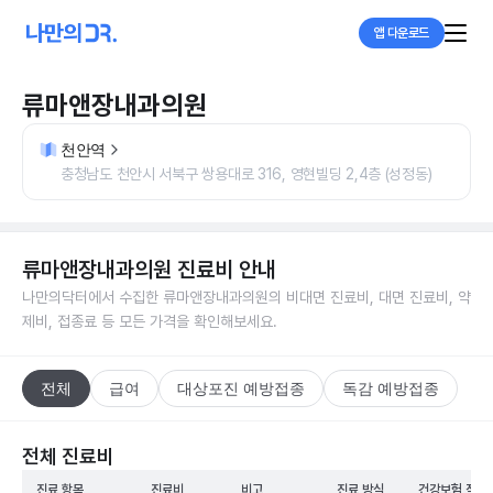
앱 다운로드
류마앤장내과의원
천안역
충청남도 천안시 서북구 쌍용대로 316, 영현빌딩 2,4층 (성정동)
류마앤장내과의원
진료비 안내
나만의닥터에서 수집한
류마앤장내과의원
의 비대면 진료비, 대면 진료비, 약
제비, 접종료 등 모든 가격을 확인해보세요.
전체
급여
대상포진 예방접종
독감 예방접종
전체 진료비
진료 항목
진료비
비고
진료 방식
건강보험 적용