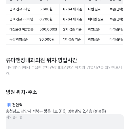
급여 진료 · 대면
5,600원
6~64세 기준
대면 진료
적용(급여)
급여 진료 · 비대면
6,700원
6~64세 기준
비대면 진료
적용(급여)
대상포진 예방접종
500,000원
2회 접종 기준
예방접종
미적용(비급여)
독감 예방접종
30,000원
1회 접종 기준
예방접종
미적용(비급여)
류마앤장내과의원
위치·영업시간
나만의닥터에서 수집한
류마앤장내과의원
의 위치와 영업시간을 확인해보세
요.
병원 위치•주소
천안역
충청남도 천안시 서북구 쌍용대로 316, 영현빌딩 2,4층 (성정동)
지도 준비 중