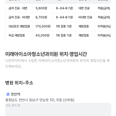
급여 진료 · 대면
5,600원
6~64세 기준
대면 진료
적용(급여)
급여 진료 · 비대면
6,700원
6~64세 기준
비대면 진료
적용(급여)
대상포진 예방접종
170,000원
1회 접종 기준
예방접종
미적용(비급여)
독감 예방접종
40,000원
1회 접종 기준
예방접종
미적용(비급여)
미래아이소아청소년과의원
위치·영업시간
나만의닥터에서 수집한
미래아이소아청소년과의원
의 위치와 영업시간을 확
인해보세요.
병원 위치•주소
천안역
충청남도 천안시 동남구 만남로 50, 6층 (신부동)
지도 준비 중