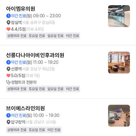
아이엠유의원
야간 진료
(월) 09:00 ~ 23:00
잠실역
서울 송파구 잠실6동
4.4
/5점
(리뷰
440
)
성형외과 진료
토요일 진료
일요일 진료
야간 진료
선릉다나아이비인후과의원
야간 진료
(월) 11:00 ~ 19:20
선릉역
서울 강남구 역삼2동
5.0
/5점
(리뷰
19
)
성형외과
전문의
성형외과 진료
토요일 진료
일요일 진료
야간 진료
브이에스라인의원
야간 진료
(월) 10:00 ~ 19:30
압구정역
서울 강남구 신사동
성형외과 진료
토요일 진료
야간 진료