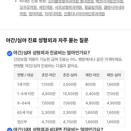
비대면 진료 병원:
오라클성형외과의원 동대문점
,
베르미의원한의원
,
모두모의원
,
세린의원
,
샤프성형외과의원
,
핑슬림의원
,
클렌시아내과
의원
,
청미의원
,
자라다의원
,
선릉다나아이비인후과의원
야간/심야 진료 성형외과 자주 묻는 질문
야간/심야 성형외과 진료비는 얼마인가요?
건강보험 적용이 가능한 급여 진료는 어느 병원에서나 같은 가격이에요.
연령별 야간/심야 진료비는 다음과 같아요.
연령 / 대상
초진·야간
초진·심야
재진·야간
재진·심야
1세 미만
1,100원
2,500원
800원
1,600원
1~6세 미만
4,900원
10,500원
3,400원
7,100원
6~64세
7,000원
7,000원
4,900원
4,900원
65세 이상
2,300원
2,300원
1,600원
1,600원
임신부
4,700원
4,700원
1,600원
1,600원
야간/심야 성형외과 비대면 진료비는 얼마인가요?